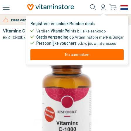
Ga naar de hoofdinhoud
Meer dan 325.000 tevreden klanten per jaar
Registreer en unlock Member deals
Vitamine C 1000 mg & bioflavonoiden
op voorraad
Verdien
VitaminPoints
bij elke aankoop
Gratis verzending
op Vitaminstore merk & Solgar
13
.
BEST CHOICE
99
vanaf
Persoonlijke vouchers
o.b.v. jouw interesses
Nu aanmaken