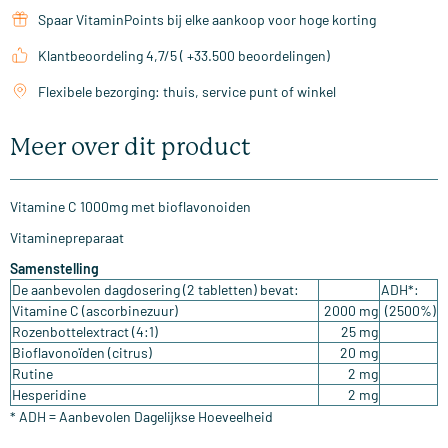
Spaar VitaminPoints bij elke aankoop voor hoge korting
Klantbeoordeling 4,7/5 ( +33.500 beoordelingen)
Flexibele bezorging: thuis, service punt of winkel
Meer over dit product
Vitamine C 1000mg met bioflavonoiden
Vitaminepreparaat
Samenstelling
De aanbevolen dagdosering (2 tabletten) bevat:
ADH*:
Vitamine C (ascorbinezuur)
2000 mg
(2500%)
Rozenbottelextract (4:1)
25 mg
Bioflavonoïden (citrus)
20 mg
Rutine
2 mg
Hesperidine
2 mg
* ADH = Aanbevolen Dagelijkse Hoeveelheid