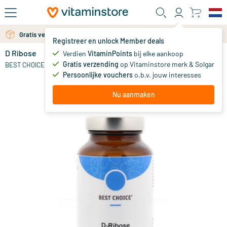
Ga naar de hoofdinhoud
Gratis verzending vanaf 25 euro
Gratis persoonlijk advies via chat of email
Registreer en unlock Member deals
D Ribose
Verdien
VitaminPoints
bij elke aankoop
0
Gratis verzending
op Vitaminstore merk & Solgar
BEST CHOICE
Persoonlijke vouchers
o.b.v. jouw interesses
Nu aanmaken