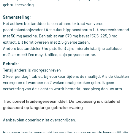
gebruikservaring.
Samenstelling:
Het actieve bestanddeel is een ethanolextract van verse
paardenkastanjezaden (Aesculus hippocastanum L.), overeenkomend
met 50 mg aescine. Een tablet van 679 mg bevat 157,5-225,0 mg
extract. Dit komt overeen met 2,5 g verse zaden.
Andere bestanddelen (hulpstoffen) zijn: microkristallijne cellulose,
maïszetmeel (Zea mays), silica, soja polysaccharine.
Gebruik
:
Tenzij anders is voorgeschreven
2 keer per dag 1 tablet, bij voorkeur tijdens de maaltijd. Als de klachten
verergeren of wanneer na 2 weken onafgebroken gebruik geen
verbetering van de klachten wordt bemerkt, raadpleeg dan uw arts.
Traditioneel kruidengeneesmiddel. De toepassing is uitsluitend
gebaseerd op langdurige gebruikservaring.
Aanbevolen dosering niet overschrijden.
Een gevarieerde, evenwichtige voeding en een gezonde levensstijl zijn