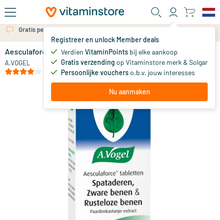
Ga naar de hoofdinhoud
Gratis persoonlijk advies via chat of email
Registreer en unlock Member deals
Aesculaforce Tabletten
Verdien
VitaminPoints
bij elke aankoop
0
Gratis verzending
op Vitaminstore merk & Solgar
A.VOGEL
(6)
Persoonlijke vouchers
o.b.v. jouw interesses
Nu aanmaken