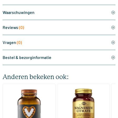
Waarschuwingen
Reviews
(0)
Vragen
(0)
Bestel & bezorginformatie
Anderen bekeken ook:
(510)
(287)
Super Magnesium
Magnesium Citrate
Bi
(Magnesium Citraat)
60/​120 tabletten
60/​120 tabletten
Vitaminstore
Solgar Vitamins
Bi