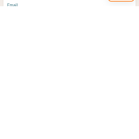
Email
Aanmelden
Heb je een vraag?
Email
info@vitaminstore.nl
Chat
Reactietijd 1-2 werkdagen
9-17u (indien onl
Klantenservice
Contact opnemen