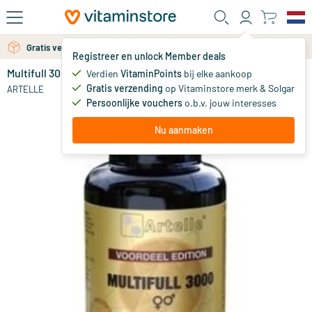
Ga naar de hoofdinhoud
Gratis verzending vanaf 25 euro
Gratis persoonlijk advies via chat of email
Registreer en unlock Member deals
Multifull 3000
op voorraad
Verdien
VitaminPoints
bij elke aankoop
Gratis verzending
op Vitaminstore merk & Solgar
32
.
ARTELLE
95
vanaf
Persoonlijke vouchers
o.b.v. jouw interesses
Nu aanmaken