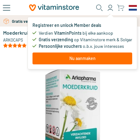
Ga naar de hoofdinhoud
Gratis verzending vanaf 25 euro
Registreer en unlock Member deals
Moederkruid 260 mg
op voorraad
Verdien
VitaminPoints
bij elke aankoop
Gratis verzending
op Vitaminstore merk & Solgar
11
.
ARKOCAPS
00
(1)
Persoonlijke vouchers
o.b.v. jouw interesses
Nu aanmaken