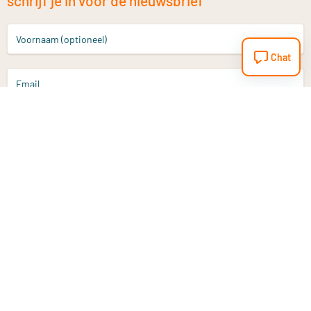
schrijf je in voor de nieuwsbrief
Voornaam (optioneel)
Chat
Email
Aanmelden
Heb je een vraag?
Email
info@vitaminstore.nl
Chat
Reactietijd 1-2 werkdagen
9-17u (indien onl