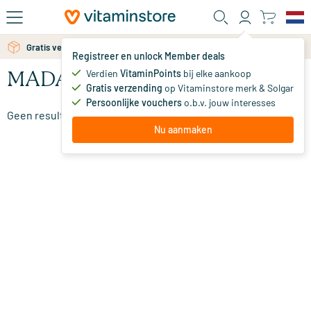
Ga naar de hoofdinhoud
Gratis persoonlijk advies via chat of email
Gratis verzending vanaf 25 euro
Registreer en unlock Member deals
Verdien
VitaminPoints
bij elke aankoop
MADARA Toners
Gratis verzending
op Vitaminstore merk & Solgar
Persoonlijke vouchers
o.b.v. jouw interesses
Geen resultaten gevonden
Nu aanmaken