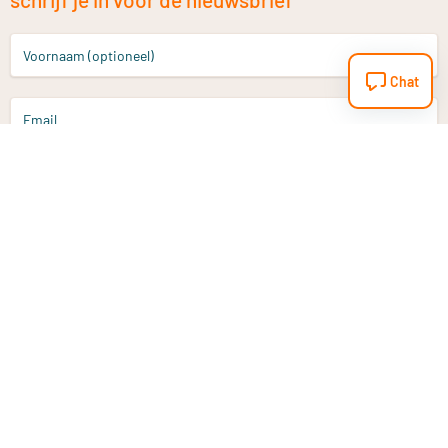
Voornaam (optioneel)
Chat
Email
Aanmelden
Heb je een vraag?
Email
info@vitaminstore.nl
Chat
Reactietijd 1-2 werkdagen
9-17u (indien onl