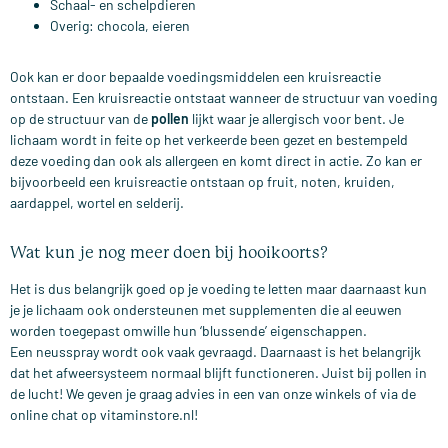
Schaal- en schelpdieren
Overig: chocola, eieren
Ook kan er door bepaalde voedingsmiddelen een kruisreactie
ontstaan. Een kruisreactie ontstaat wanneer de structuur van voeding
op de structuur van de
pollen
lijkt waar je allergisch voor bent. Je
lichaam wordt in feite op het verkeerde been gezet en bestempeld
deze voeding dan ook als allergeen en komt direct in actie. Zo kan er
bijvoorbeeld een kruisreactie ontstaan op fruit, noten, kruiden,
aardappel, wortel en selderij.
Wat kun je nog meer doen bij hooikoorts?
Het is dus belangrijk goed op je voeding te letten maar daarnaast kun
je je lichaam ook ondersteunen met supplementen die al eeuwen
worden toegepast omwille hun ‘blussende’ eigenschappen.
Een neusspray wordt ook vaak gevraagd. Daarnaast is het belangrijk
dat het afweersysteem normaal blijft functioneren. Juist bij pollen in
de lucht! We geven je graag advies in een van onze winkels of via de
online chat op vitaminstore.nl!