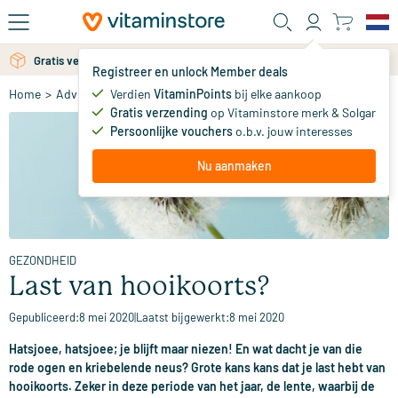
Ga naar de hoofdinhoud
Gratis verzending vanaf 25 euro
Gratis persoonlijk advies via chat of email
Registreer en unlock Member deals
Verdien
VitaminPoints
bij elke aankoop
Home
>
Advies
>
Gezondheid
>
Last van hooikoorts?
Gratis verzending
op Vitaminstore merk & Solgar
Persoonlijke vouchers
o.b.v. jouw interesses
Nu aanmaken
GEZONDHEID
Last van hooikoorts?
Gepubliceerd:
8 mei 2020
|
Laatst bijgewerkt:
8 mei 2020
Hatsjoee, hatsjoee; je blijft maar niezen! En wat dacht je van die
rode ogen en kriebelende neus? Grote kans kans dat je last hebt van
hooikoorts. Zeker in deze periode van het jaar, de lente, waarbij de