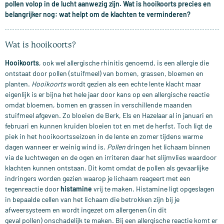
pollen volop in de lucht aanwezig zijn. Wat is hooikoorts precies en
belangrijker nog: wat helpt om de klachten te verminderen?
Wat is hooikoorts?
Hooikoorts
, ook wel allergische rhinitis genoemd, is een allergie die
ontstaat door pollen (stuifmeel) van bomen, grassen, bloemen en
planten.
Hooikoorts
wordt gezien als een echte lente klacht maar
eigenlijk is er bijna het hele jaar door kans op een allergische reactie
omdat bloemen, bomen en grassen in verschillende maanden
stuifmeel afgeven. Zo bloeien de Berk, Els en Hazelaar al in januari en
februari en kunnen kruiden bloeien tot en met de herfst. Toch ligt de
piek in het hooikoortsseizoen in de lente en zomer tijdens warme
dagen wanneer er weinig wind is.
Pollen
dringen het lichaam binnen
via de luchtwegen en de ogen en irriteren daar het slijmvlies waardoor
klachten kunnen ontstaan. Dit komt omdat de pollen als gevaarlijke
indringers worden gezien waarop je lichaam reageert met een
tegenreactie door
histamine
vrij te maken. Histamine ligt opgeslagen
in bepaalde cellen van het lichaam die betrokken zijn bij je
afweersysteem en wordt ingezet om allergenen (in dit
geval pollen) onschadelijk te maken. Bij een allergische reactie komt er