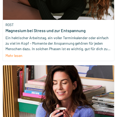
ROST
Magnesium bei Stress und zur Entspannung
Ein hektischer Arbeitstag, ein voller Terminkalender oder einfach
zu viel im Kopf – Momente der Anspannung gehören für jeden
Menschen dazu. In solchen Phasen ist es wichtig, gut für dich zu
sorgen. Magnesium ist ein Mineralstoff, der zu einer normalen
Mehr lesen
Funktion des Nervensystems beiträgt und zu einer normalen
psychischen Funktion beiträgt. Außerdem trägt Magnesium zur
Verringerung von Müdigkeit und Ermüdung bei. In diesem Blog
schauen wir uns an, was Stress genau ist und wie der Körper
darauf reagiert.