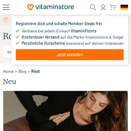
Zum Hauptinhalt
Kostenlose persönliche Beratung per Chat oder E-Mail
Registriere dich und schalte Member-Deals frei
Verdiene bei jedem Einkauf
VitaminPoints
Rost
Kostenloser Versand
auf die Marke Vitaminstore & Solgar
Persönliche Gutscheine
basierend auf deinen Interessen
Jetzt erstellen
Home
>
Blog
>
Rost
Neu