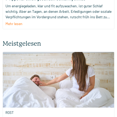
Um energiegeladen, klar und fit aufzuwachen, ist guter Schlaf
wichtig. Aber an Tagen, an denen Arbeit, Erledigungen oder soziale
Verpflichtungen im Vordergrund stehen, rutscht früh ins Bett zu
gehen auf unserer Prioritätenliste schnell nach unten. Trotzdem
Mehr lesen
kann es helfen, deinen Schlaf zur Priorität zu machen. Damit
unterstützt du nämlich nicht nur deine Gesundheit, sondern es
hilft dir auch, das Beste aus deinem Tag herauszuholen.
Meistgelesen
ROST