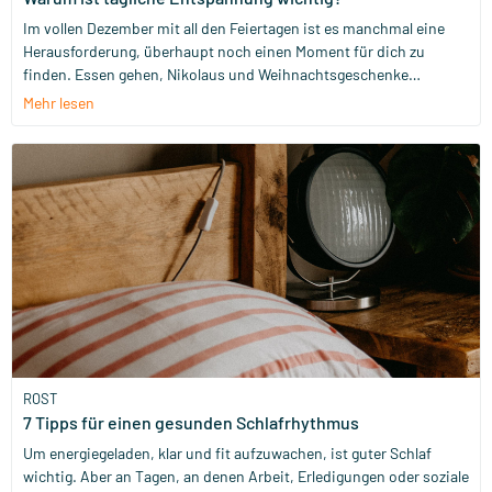
Im vollen Dezember mit all den Feiertagen ist es manchmal eine
Herausforderung, überhaupt noch einen Moment für dich zu
finden. Essen gehen, Nikolaus und Weihnachtsgeschenke
besorgen – neben den täglichen Verpflichtungen – stehen oft im
Mehr lesen
Vordergrund. Das ist überhaupt kein Problem, wenn du es genießt
und daraus Energie ziehst. Wenn dir der Dezemberstress aber
nicht unbekannt ist, dann sollte Entspannung unserer Meinung
nach einen festen Platz im Kalender bekommen. Denn neben
gesunder Ernährung, angenehmer Bewegung und gutem Schlaf ist
tägliche Entspannung mindestens genauso wichtig, um deinen
Körper mit dem zu versorgen, was er braucht. In diesem Blog
schauen wir uns an, welchen Effekt Entspannung tatsächlich auf
unseren Körper hat, und erklären, welche Rolle unser
Nervensystem dabei spielt.
ROST
7 Tipps für einen gesunden Schlafrhythmus
Um energiegeladen, klar und fit aufzuwachen, ist guter Schlaf
wichtig. Aber an Tagen, an denen Arbeit, Erledigungen oder soziale