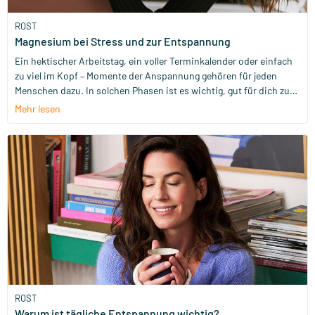
ROST
Magnesium bei Stress und zur Entspannung
Ein hektischer Arbeitstag, ein voller Terminkalender oder einfach
zu viel im Kopf – Momente der Anspannung gehören für jeden
Menschen dazu. In solchen Phasen ist es wichtig, gut für dich zu
sorgen. Magnesium ist ein Mineralstoff, der zu einer normalen
Mehr lesen
Funktion des Nervensystems beiträgt und zu einer normalen
psychischen Funktion beiträgt. Außerdem trägt Magnesium zur
Verringerung von Müdigkeit und Ermüdung bei. In diesem Blog
schauen wir uns an, was Stress genau ist und wie der Körper
darauf reagiert.
ROST
Warum ist tägliche Entspannung wichtig?