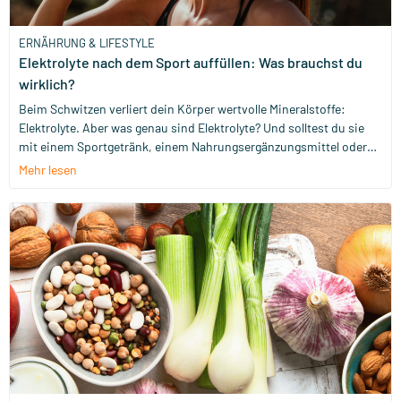
ERNÄHRUNG & LIFESTYLE
Elektrolyte nach dem Sport auffüllen: Was brauchst du
wirklich?
Beim Schwitzen verliert dein Körper wertvolle Mineralstoffe:
Elektrolyte. Aber was genau sind Elektrolyte? Und solltest du sie
mit einem Sportgetränk, einem Nahrungsergänzungsmittel oder
einfach mit ein paar gesalzenen Nüssen auffüllen? Let’s break it
Mehr lesen
down.