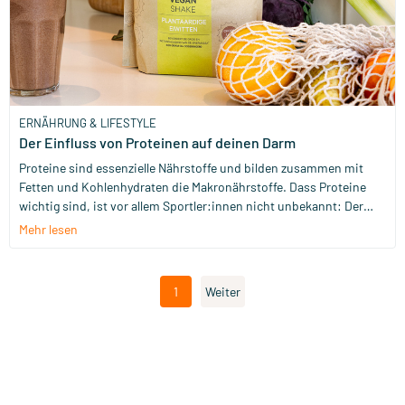
ERNÄHRUNG & LIFESTYLE
Der Einfluss von Proteinen auf deinen Darm
Proteine sind essenzielle Nährstoffe und bilden zusammen mit
Fetten und Kohlenhydraten die Makronährstoffe. Dass Proteine
wichtig sind, ist vor allem Sportler:innen nicht unbekannt: Der
Fokus der Ernährung liegt auf ausreichend Proteinen zur
Mehr lesen
Unterstützung der Muskeln. Aber wie viele Proteine brauchen wir
eigentlich – und kann man auch zu viele Proteine aufnehmen?
1
Weiter