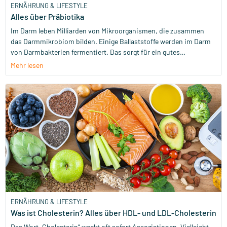
ERNÄHRUNG & LIFESTYLE
Alles über Präbiotika
Im Darm leben Milliarden von Mikroorganismen, die zusammen
das Darmmikrobiom bilden. Einige Ballaststoffe werden im Darm
von Darmbakterien fermentiert. Das sorgt für ein gutes
Darmmikrobiom. In diesem Blog erfährst du alles über Präbiotika:
Mehr lesen
was sie sind, worin sie enthalten sind und wie du sie optimal
nutzen kannst!
ERNÄHRUNG & LIFESTYLE
Was ist Cholesterin? Alles über HDL- und LDL-Cholesterin
Das Wort „Cholesterin“ weckt oft sofort Assoziationen. Vielleicht