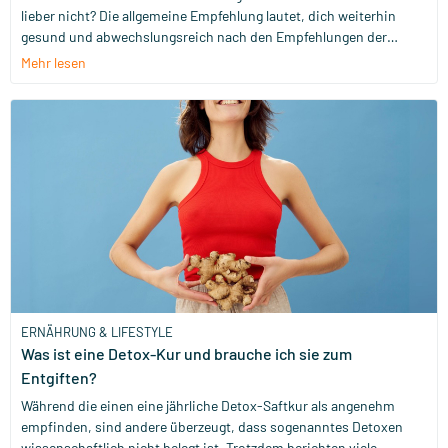
lieber nicht? Die allgemeine Empfehlung lautet, dich weiterhin
gesund und abwechslungsreich nach den Empfehlungen der
Ernährungspyramide zu ernähren. Es gibt aber ein paar
Mehr lesen
Ausnahmen von dieser Regel. Wir haben alles für dich
übersichtlich zusammengestellt.
ERNÄHRUNG & LIFESTYLE
Was ist eine Detox-Kur und brauche ich sie zum
Entgiften?
Während die einen eine jährliche Detox-Saftkur als angenehm
empfinden, sind andere überzeugt, dass sogenanntes Detoxen
wissenschaftlich nicht belegt ist. Trotzdem berichten viele