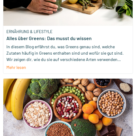
ERNÄHRUNG & LIFESTYLE
Alles über Greens: Das musst du wissen
In diesem Blog erfährst du, was Greens genau sind, welche
Zutaten häufig in Greens enthalten sind und wofür sie gut sind.
Wir zeigen dir, wie du sie auf verschiedene Arten verwenden
kannst – vom Hinzufügen zu Smoothies und Säften bis hin zum
Mehr lesen
Verarbeiten in Mahlzeiten.