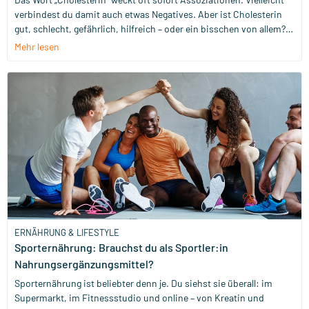
verbindest du damit auch etwas Negatives. Aber ist Cholesterin
gut, schlecht, gefährlich, hilfreich – oder ein bisschen von allem?
Und wann solltest du dir Sorgen über einen zu hohen
Mehr lesen
Cholesterinspiegel machen?
ERNÄHRUNG & LIFESTYLE
Sporternährung: Brauchst du als Sportler:in
Nahrungsergänzungsmittel?
Sporternährung ist beliebter denn je. Du siehst sie überall: im
Supermarkt, im Fitnessstudio und online – von Kreatin und