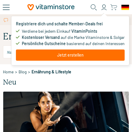
Zum Hauptinhalt
Kostenlose persönliche Beratung per Chat oder E-Mail
Mehr als 325.000 zufriedene Kunden pro Jahr
Registriere dich und schalte Member-Deals frei
Verdiene bei jedem Einkauf
VitaminPoints
Ernährung & Lifestyle
Kostenloser Versand
auf die Marke Vitaminstore & Solgar
Persönliche Gutscheine
basierend auf deinen Interessen
Jetzt erstellen
Home
>
Blog
>
Ernährung & Lifestyle
Neu