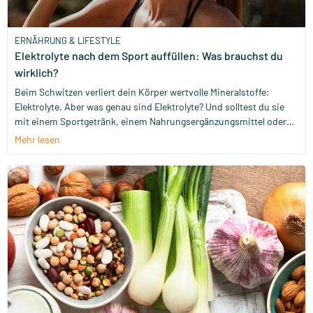
ERNÄHRUNG & LIFESTYLE
Elektrolyte nach dem Sport auffüllen: Was brauchst du
wirklich?
Beim Schwitzen verliert dein Körper wertvolle Mineralstoffe:
Elektrolyte. Aber was genau sind Elektrolyte? Und solltest du sie
mit einem Sportgetränk, einem Nahrungsergänzungsmittel oder
einfach mit ein paar gesalzenen Nüssen auffüllen? Let’s break it
Mehr lesen
down.