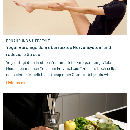
ERNÄHRUNG & LIFESTYLE
Yoga: Beruhige dein überreiztes Nervensystem und
reduziere Stress
Yoga bringt dich in einen Zustand tiefer Entspannung. Viele
Menschen machen Yoga, um kurz mal „aus“ zu sein. Doch selbst
nach einer körperlich anstrengenden Stunde steigst du wie
neugeboren von der Matte. Aber wie kann das eigentlich sein?
Mehr lesen
Yoga stellt ein wichtiges Gleichgewicht in deinem Körper wieder
her: das zwischen den zwei Seiten deines Nervensystems.