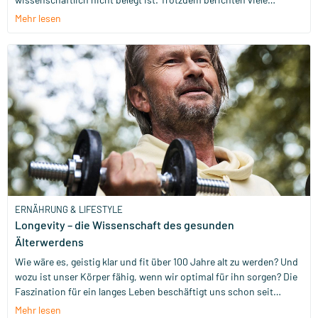
Menschen, dass sie sich nach einer Detox-Kur oder einer
Mehr lesen
Fastenphase energiegeladener, schlanker und fröhlicher fühlen.
Wie kann das sein? Ist es ein Placebo-Effekt, bei dem dein Gehirn
sofort reagiert, sobald du aktiv etwas für deine Gesundheit tust?
Oder ist es wissenschaftlich vielleicht einfach schwer zu
beweisen, dass Detox für manche eine angenehme, gesunde
Unterstützung ist? Let's find out.
ERNÄHRUNG & LIFESTYLE
Longevity – die Wissenschaft des gesunden
Älterwerdens
Wie wäre es, geistig klar und fit über 100 Jahre alt zu werden? Und
wozu ist unser Körper fähig, wenn wir optimal für ihn sorgen? Die
Faszination für ein langes Leben beschäftigt uns schon seit
Jahrhunderten. Der Begriff Longevity leitet sich zum Beispiel vom
Mehr lesen