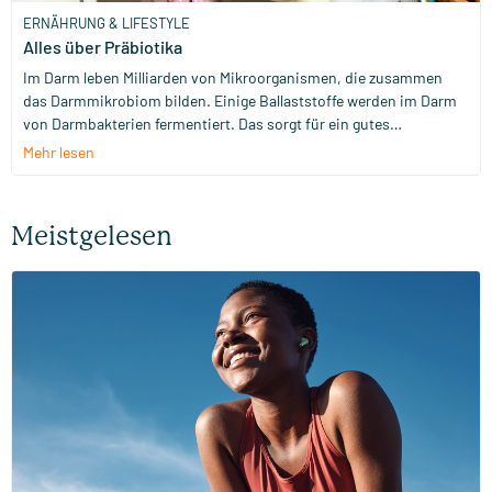
ERNÄHRUNG & LIFESTYLE
Alles über Präbiotika
Im Darm leben Milliarden von Mikroorganismen, die zusammen
das Darmmikrobiom bilden. Einige Ballaststoffe werden im Darm
von Darmbakterien fermentiert. Das sorgt für ein gutes
Darmmikrobiom. In diesem Blog erfährst du alles über Präbiotika:
Mehr lesen
was sie sind, worin sie enthalten sind und wie du sie optimal
nutzen kannst!
Meistgelesen