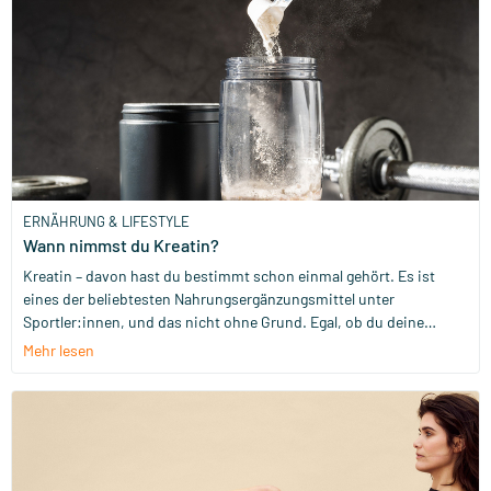
und wie kannst du es effektiv einsetzen? Lohnt es sich, ein
Kurkuma-Nahrungsergänzungsmittel in Betracht zu ziehen?
ERNÄHRUNG & LIFESTYLE
Wann nimmst du Kreatin?
Kreatin – davon hast du bestimmt schon einmal gehört. Es ist
eines der beliebtesten Nahrungsergänzungsmittel unter
Sportler:innen, und das nicht ohne Grund. Egal, ob du deine
Leistung im Fitnessstudio verbessern, dich nach einem harten
Mehr lesen
Workout schneller erholen oder sogar deine Konzentration pushen
möchtest – Kreatin kann dich dabei unterstützen. Aber wann
nimmst du es eigentlich? Und ist es nur etwas für ambitionierte
Kraftsportler:innen?