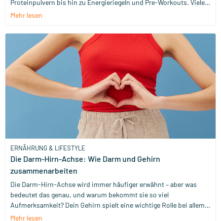
Proteinpulvern bis hin zu Energieriegeln und Pre-Workouts. Viele
Menschen, die Sport treiben, fragen sich, ob sie all diese
Mehr lesen
Nahrungsergänzungsmittel wirklich brauchen. Ist Sporternährung
für alle wichtig, die Sport machen, oder gibt es nur bestimmte
Fälle, in denen Supplemente sinnvoll sind? Und wenn du dich
entscheidest, Sporternährung zu nutzen: Wie wählst du dann das
beste Produkt für dich aus?
ERNÄHRUNG & LIFESTYLE
Die Darm-Hirn-Achse: Wie Darm und Gehirn
zusammenarbeiten
Die Darm-Hirn-Achse wird immer häufiger erwähnt – aber was
bedeutet das genau, und warum bekommt sie so viel
Aufmerksamkeit? Dein Gehirn spielt eine wichtige Rolle bei allem,
was du denkst und fühlst, während auch dein Darm an
Mehr lesen