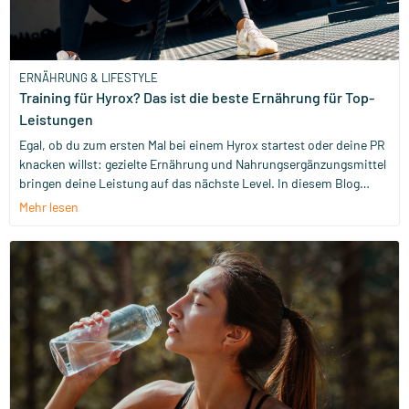
ERNÄHRUNG & LIFESTYLE
Training für Hyrox? Das ist die beste Ernährung für Top-
Leistungen
Egal, ob du zum ersten Mal bei einem Hyrox startest oder deine PR
knacken willst: gezielte Ernährung und Nahrungsergänzungsmittel
bringen deine Leistung auf das nächste Level. In diesem Blog
zeigen wir dir ganz genau, was dein Körper vor, während und nach
Mehr lesen
einem Hyrox-Rennen braucht. Damit du voller Energie, Kraft und
Fokus an den Start gehst – und genauso stark ins Ziel kommst!