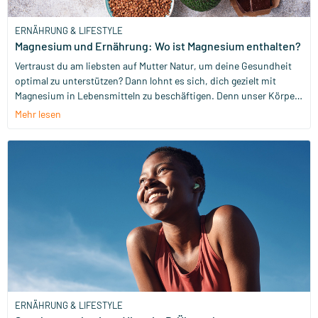
ERNÄHRUNG & LIFESTYLE
Magnesium und Ernährung: Wo ist Magnesium enthalten?
Vertraust du am liebsten auf Mutter Natur, um deine Gesundheit
optimal zu unterstützen? Dann lohnt es sich, dich gezielt mit
Magnesium in Lebensmitteln zu beschäftigen. Denn unser Körper
hat es wirklich nötig, dieses Mineral zu bekommen! Wir zeigen dir,
Mehr lesen
welche magnesiumhaltigen Lebensmittel auf deinem nächsten
Einkaufszettel nicht fehlen sollten, damit es gar nicht erst dazu
kommt.
ERNÄHRUNG & LIFESTYLE