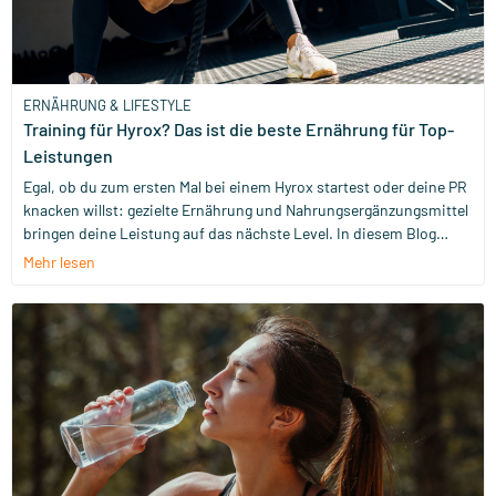
ERNÄHRUNG & LIFESTYLE
Training für Hyrox? Das ist die beste Ernährung für Top-
Leistungen
Egal, ob du zum ersten Mal bei einem Hyrox startest oder deine PR
knacken willst: gezielte Ernährung und Nahrungsergänzungsmittel
bringen deine Leistung auf das nächste Level. In diesem Blog
zeigen wir dir ganz genau, was dein Körper vor, während und nach
Mehr lesen
einem Hyrox-Rennen braucht. Damit du voller Energie, Kraft und
Fokus an den Start gehst – und genauso stark ins Ziel kommst!