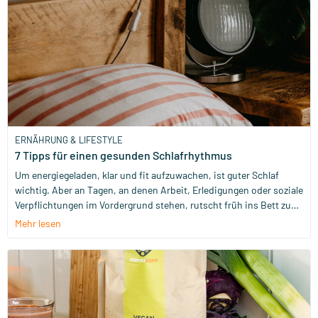
also klar sein, dass gesundes Essen für jede:n anders ist. Nach
dem Lesen dieses Artikels hast du ein gutes Bild davon, was in der
orthomolekularen Medizin als gesunde Ernährungsroutine gilt –
und wir geben dir Tipps, wie du dein Ernährungsverhalten (falls
nötig) optimieren kannst.
ERNÄHRUNG & LIFESTYLE
7 Tipps für einen gesunden Schlafrhythmus
Um energiegeladen, klar und fit aufzuwachen, ist guter Schlaf
wichtig. Aber an Tagen, an denen Arbeit, Erledigungen oder soziale
Verpflichtungen im Vordergrund stehen, rutscht früh ins Bett zu
gehen auf unserer Prioritätenliste schnell nach unten. Trotzdem
Mehr lesen
kann es helfen, deinen Schlaf zur Priorität zu machen. Damit
unterstützt du nämlich nicht nur deine Gesundheit, sondern es
hilft dir auch, das Beste aus deinem Tag herauszuholen.