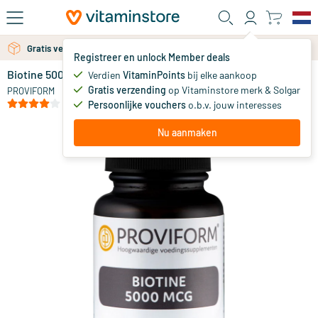
Ga naar de hoofdinhoud
Gratis verzending vanaf 25 euro
Gratis persoonlijk advies via chat of email
Registreer en unlock Member deals
Biotine 5000 mcg
op voorraad
Verdien
VitaminPoints
bij elke aankoop
Gratis verzending
op Vitaminstore merk & Solgar
20
.
PROVIFORM
70
(1)
Persoonlijke vouchers
o.b.v. jouw interesses
Nu aanmaken