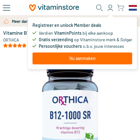
Ga naar de hoofdinhoud
Meer dan 325.000 tevreden klanten per jaar
Registreer en unlock Member deals
Vitamine B12 1000 SR
op voorraad
Verdien
VitaminPoints
bij elke aankoop
Gratis verzending
op Vitaminstore merk & Solgar
28
.
ORTHICA
50
(9)
Persoonlijke vouchers
o.b.v. jouw interesses
Nu aanmaken