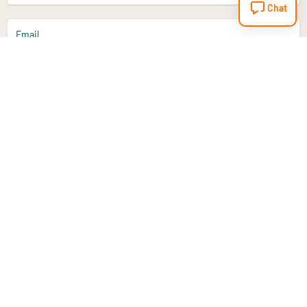
Chat
Email
Aanmelden
Heb je een vraag?
Email
info@vitaminstore.nl
Chat
Reactietijd 1-2 werkdagen
9-17u (indien onl
Klantenservice