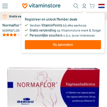
Ga naar de hoofdinhoud
Gratis verzending vanaf 25 euro
Registreer en unlock Member deals
Normaflor Vaginaaltabletten
op voorraad
Verdien
VitaminPoints
bij elke aankoop
Gratis verzending
op Vitaminstore merk & Solgar
14
.
NORMAFLOR
99
(35)
Persoonlijke vouchers
o.b.v. jouw interesses
Nu aanmaken