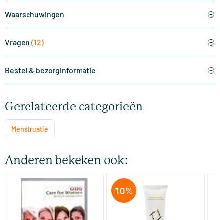
Waarschuwingen
Vragen
(12)
Bestel & bezorginformatie
Gerelateerde categorieën
Menstruatie
Anderen bekeken ook:
(1)
Care for women care
Progesterine Menopauzale
Bi
Crème bundel
Me
30 tabletten
120 ml