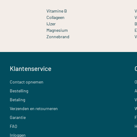
Vitamine B
V
Collageen
V
IJzer
B
Magnesium
E
Zonnebrand
V
Klantenservice
Contact opnemen
O
Bestelling
A
Betaling
V
Verzenden en retourneren
W
Garantie
F
FAQ
H
Inloggen