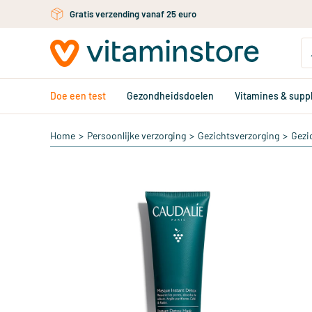
Ga naar de hoofdinhoud
Gratis verzending vanaf 25 euro
Doe een test
Gezondheidsdoelen
Vitamines & sup
Home
>
Persoonlijke verzorging
>
Gezichtsverzorging
>
Gezi