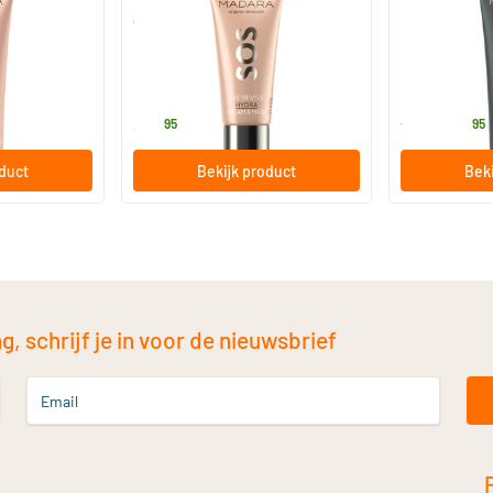
e+Radiance
SOS Eye Revive Hydra Cream &
Ultra Purifyi
Mask
20 ml
60 ml
MADARA
MADARA
34
.
27
.
vanaf
95
95
oduct
Bekijk product
Beki
, schrijf je in voor de nieuwsbrief
Email