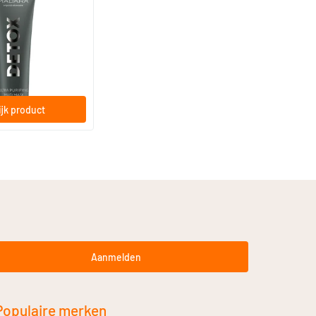
ng Mud Mask
jk product
Aanmelden
Populaire merken