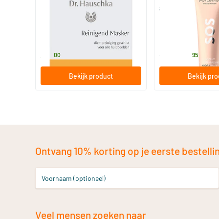
Reinigend Masker
SOS Hydra Moistur
Mask
90 ml
60 ml
Dr Hauschka
MADARA
30
.
34
.
vanaf
00
95
Bekijk product
Bekijk pr
Ontvang 10% korting op je eerste bestelling
Voornaam (optioneel)
Veel mensen zoeken naar