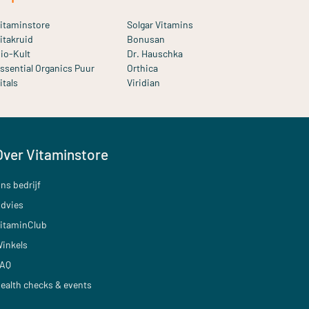
itaminstore
Solgar Vitamins
itakruid
Bonusan
io-Kult
Dr. Hauschka
ssential Organics Puur
Orthica
itals
Viridian
Over Vitaminstore
ns bedrijf
dvies
itaminClub
inkels
AQ
ealth checks & events