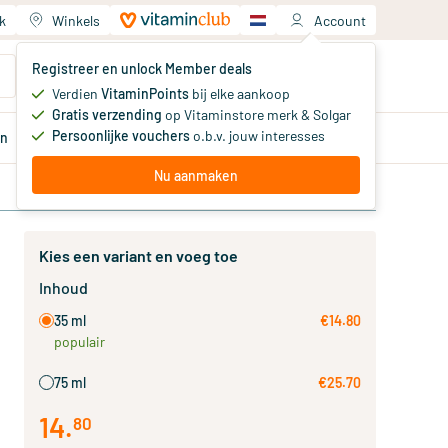
k
Winkels
Account
Jouw winkelwagen
Registreer en unlock Member deals
Je hebt nog geen producten
Verdien
VitaminPoints
bij elke aankoop
Gratis verzending
op Vitaminstore merk & Solgar
Persoonlijke vouchers
o.b.v. jouw interesses
en
Aanbiedingen
Member
deals
Advies
Nu aanmaken
Kies een variant en voeg toe
Inhoud
35 ml
€14.80
populair
75 ml
€25.70
14
.
80