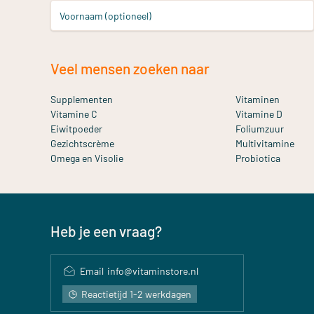
Voornaam (optioneel)
Veel mensen zoeken naar
Supplementen
Vitaminen
Vitamine C
Vitamine D
Eiwitpoeder
Foliumzuur
Gezichtscrème
Multivitamine
Omega en Visolie
Probiotica
Heb je een vraag?
Email
info@vitaminstore.nl
Reactietijd 1-2 werkdagen