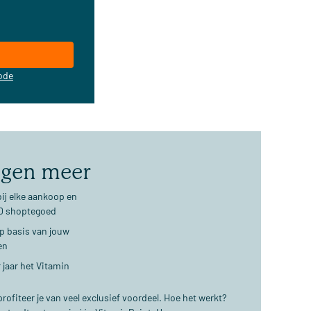
ode
jgen meer
ij elke aankoop en
€10 shoptegoed
op basis van jouw
en
 jaar het Vitamin
ofiteer je van veel exclusief voordeel. Hoe het werkt?