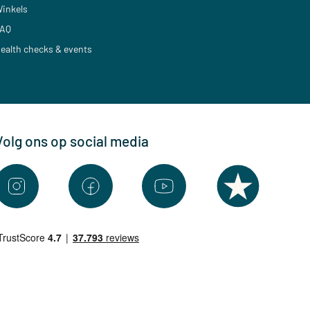
inkels
AQ
ealth checks & events
Volg ons op social media