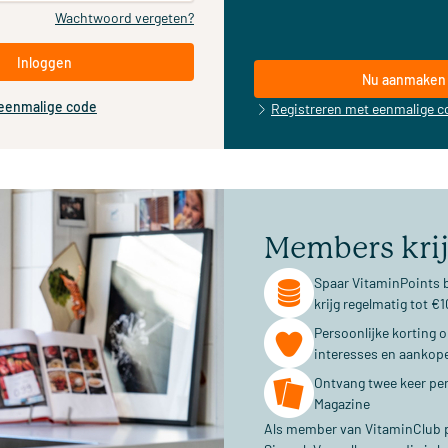
Wachtwoord vergeten?
Inloggen
Nu aanmaken
 eenmalige code
Registreren met eenmalige c
Members kri
Spaar VitaminPoints b
krijg regelmatig tot 
Persoonlijke korting 
interesses en aankop
Ontvang twee keer per
Magazine
Als member van VitaminClub pr