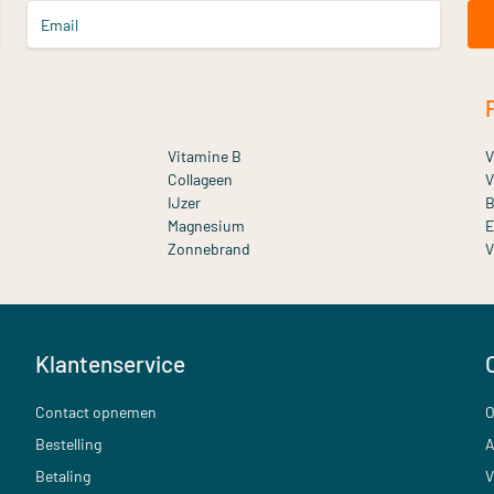
Email
Vitamine B
V
Collageen
V
IJzer
B
Magnesium
E
Zonnebrand
V
Klantenservice
Contact opnemen
O
Bestelling
A
Betaling
V