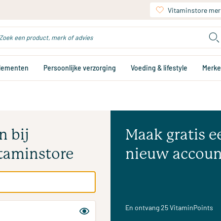
Vitaminstore mer
plementen
Persoonlijke verzorging
Voeding & lifestyle
Merk
n bij
Maak gratis e
taminstore
nieuw accoun
En ontvang 25 VitaminPoints