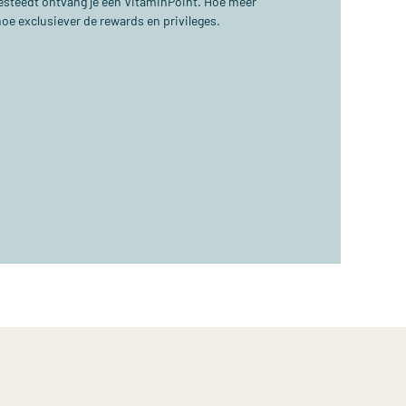
 besteedt ontvang je één VitaminPoint. Hoe meer
hoe exclusiever de rewards en privileges.