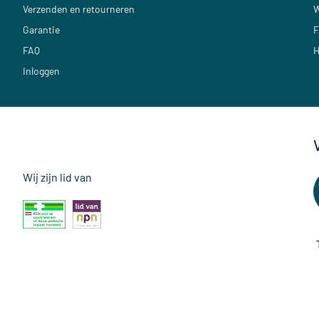
Verzenden en retourneren
W
Garantie
F
FAQ
H
Inloggen
Wij zijn lid van