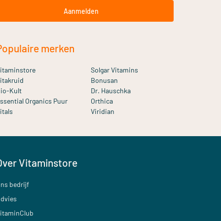
Aanmelden
Populaire merken
itaminstore
Solgar Vitamins
itakruid
Bonusan
io-Kult
Dr. Hauschka
ssential Organics Puur
Orthica
itals
Viridian
Over Vitaminstore
ns bedrijf
dvies
itaminClub