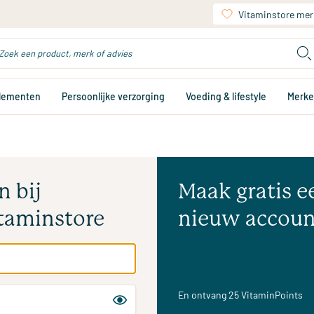
Vitaminstore mer
plementen
Persoonlijke verzorging
Voeding & lifestyle
Merk
n bij
Maak gratis e
taminstore
nieuw accoun
En ontvang 25 VitaminPoints