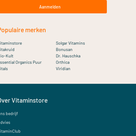
Aanmelden
Populaire merken
itaminstore
Solgar Vitamins
itakruid
Bonusan
io-Kult
Dr. Hauschka
ssential Organics Puur
Orthica
itals
Viridian
Over Vitaminstore
ns bedrijf
dvies
itaminClub