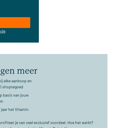
ode
jgen meer
ij elke aankoop en
€10 shoptegoed
op basis van jouw
en
 jaar het Vitamin
ofiteer je van veel exclusief voordeel. Hoe het werkt?