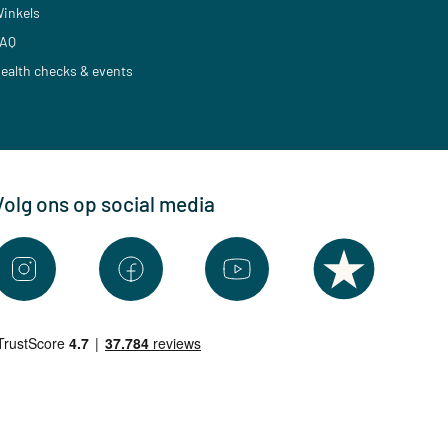
inkels
AQ
ealth checks & events
Volg ons op social media