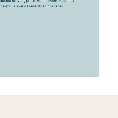
 besteedt ontvang je één VitaminPoint. Hoe meer
hoe exclusiever de rewards en privileges.