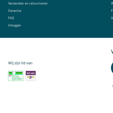
Verzenden en retourneren
W
Garantie
F
FAQ
H
Inloggen
Wij zijn lid van