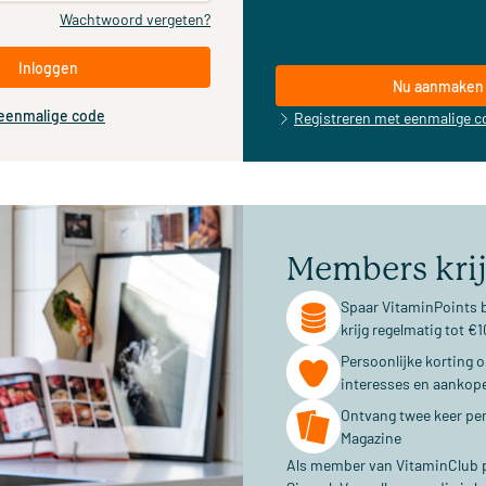
Wachtwoord vergeten?
Inloggen
Nu aanmaken
 eenmalige code
Registreren met eenmalige c
Members kri
Spaar VitaminPoints b
krijg regelmatig tot 
Persoonlijke korting 
interesses en aankop
Ontvang twee keer per
Magazine
Als member van VitaminClub pr