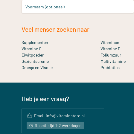
Voornaam (optioneel)
Veel mensen zoeken naar
Supplementen
Vitaminen
Vitamine C
Vitamine D
Eiwitpoeder
Foliumzuur
Gezichtscrème
Multivitamine
Omega en Visolie
Probiotica
Heb je een vraag?
Email
info@vitaminstore.nl
Reactietijd 1-2 werkdagen