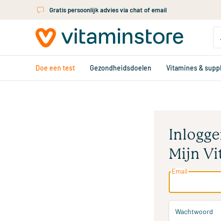
Ga naar de hoofdinhoud
Gratis persoonlijk advies via chat of email
Doe een test
Gezondheidsdoelen
Vitamines & sup
Inlogge
Mijn Vi
Email
Wachtwoord