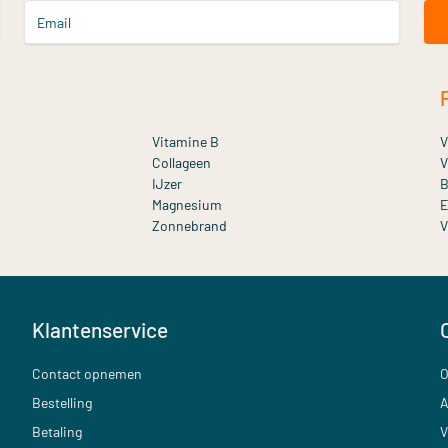
Email
Vitamine B
V
Collageen
V
IJzer
B
Magnesium
E
Zonnebrand
V
Klantenservice
Contact opnemen
O
Bestelling
A
Betaling
V