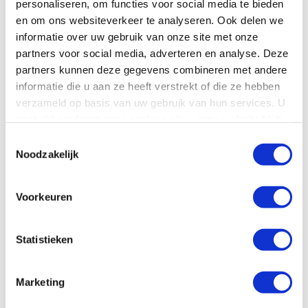
personaliseren, om functies voor social media te bieden
en om ons websiteverkeer te analyseren. Ook delen we
informatie over uw gebruik van onze site met onze
partners voor social media, adverteren en analyse. Deze
partners kunnen deze gegevens combineren met andere
informatie die u aan ze heeft verstrekt of die ze hebben
verzameld op basis van uw gebruik van hun services. U
gaat akkoord met onze cookies als u onze website blijft
gebruiken.
Toestemmingsselectie
Noodzakelijk
Voorkeuren
Statistieken
Marketing