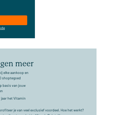
ode
jgen meer
ij elke aankoop en
€10 shoptegoed
op basis van jouw
en
 jaar het Vitamin
ofiteer je van veel exclusief voordeel. Hoe het werkt?