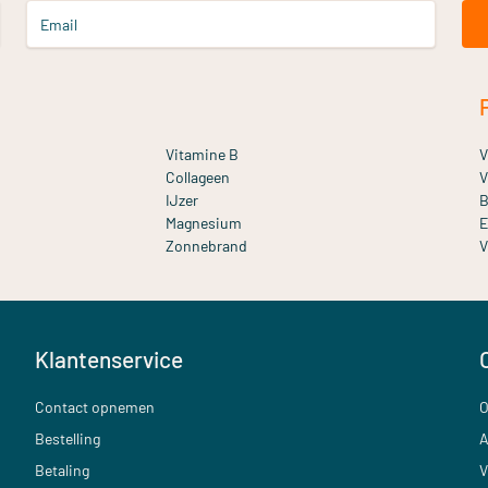
Email
Vitamine B
V
Collageen
V
IJzer
B
Magnesium
E
Zonnebrand
V
Klantenservice
Contact opnemen
O
Bestelling
A
Betaling
V