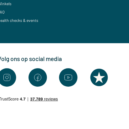
inkels
AQ
ealth checks & events
Volg ons op social media