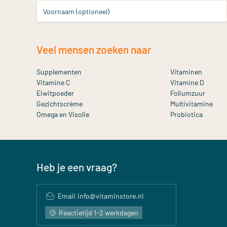
Voornaam (optioneel)
Veel mensen zoeken naar
Supplementen
Vitaminen
Vitamine C
Vitamine D
Eiwitpoeder
Foliumzuur
Gezichtscrème
Multivitamine
Omega en Visolie
Probiotica
Heb je een vraag?
Email
info@vitaminstore.nl
Reactietijd 1-2 werkdagen