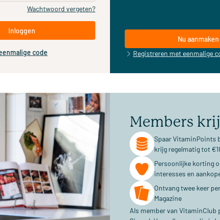
Wachtwoord vergeten?
Inloggen
Nu aanmaken
 eenmalige code
Registreren met eenmalige c
Members kri
Spaar VitaminPoints b
krijg regelmatig tot 
Persoonlijke korting 
interesses en aankop
Ontvang twee keer per
Magazine
Als member van VitaminClub pr