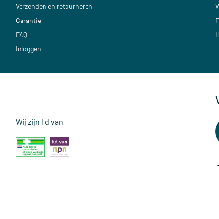
Verzenden en retourneren
W
Garantie
F
FAQ
H
Inloggen
Wij zijn lid van