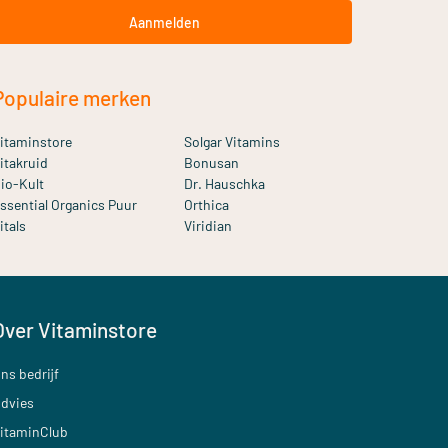
Aanmelden
Populaire merken
itaminstore
Solgar Vitamins
itakruid
Bonusan
io-Kult
Dr. Hauschka
ssential Organics Puur
Orthica
itals
Viridian
Over Vitaminstore
ns bedrijf
dvies
itaminClub