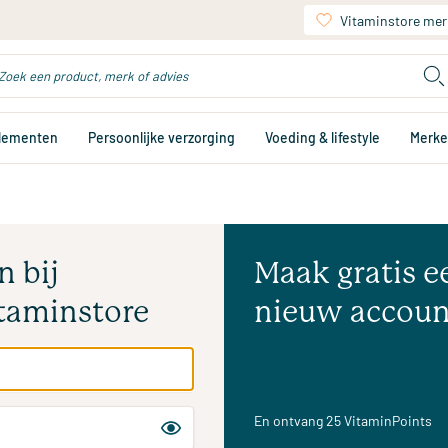
Vitaminstore mer
plementen
Persoonlijke verzorging
Voeding & lifestyle
Merk
n bij
Maak gratis e
taminstore
nieuw accoun
En ontvang 25 VitaminPoints