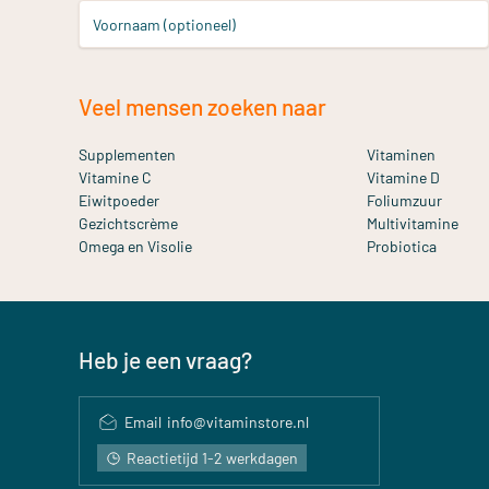
Voornaam (optioneel)
Veel mensen zoeken naar
Supplementen
Vitaminen
Vitamine C
Vitamine D
Eiwitpoeder
Foliumzuur
Gezichtscrème
Multivitamine
Omega en Visolie
Probiotica
Heb je een vraag?
Email
info@vitaminstore.nl
Reactietijd 1-2 werkdagen