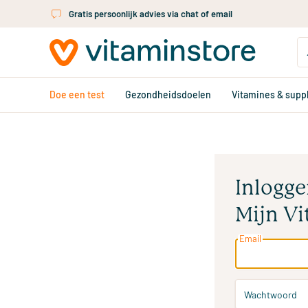
Ga naar de hoofdinhoud
Gratis persoonlijk advies via chat of email
Doe een test
Gezondheidsdoelen
Vitamines & sup
Inlogge
Mijn Vi
Email
Wachtwoord