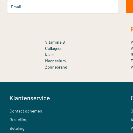
Email
Vitamine B
V
Collageen
V
IJzer
B
Magnesium
E
Zonnebrand
V
Klantenservice
Contact opnemen
O
Bestelling
A
Betaling
V