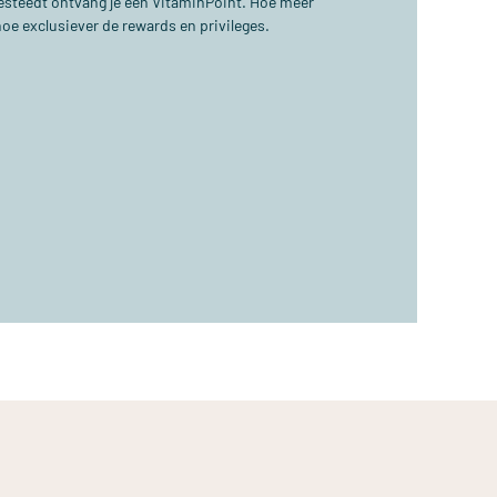
 besteedt ontvang je één VitaminPoint. Hoe meer
hoe exclusiever de rewards en privileges.