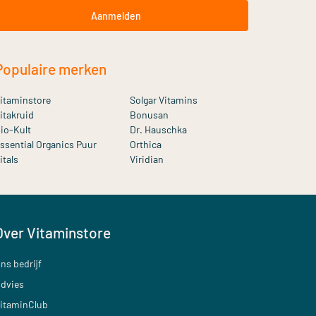
Aanmelden
Populaire merken
itaminstore
Solgar Vitamins
itakruid
Bonusan
io-Kult
Dr. Hauschka
ssential Organics Puur
Orthica
itals
Viridian
Over Vitaminstore
ns bedrijf
dvies
itaminClub