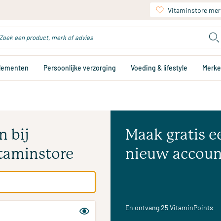
Vitaminstore mer
plementen
Persoonlijke verzorging
Voeding & lifestyle
Merk
n bij
Maak gratis e
taminstore
nieuw accoun
En ontvang 25 VitaminPoints