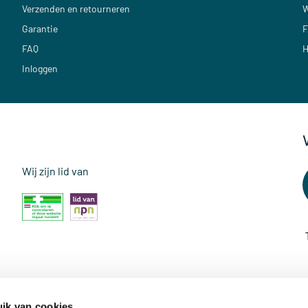
Verzenden en retourneren
W
Garantie
F
FAQ
H
Inloggen
Wij zijn lid van
ik van cookies