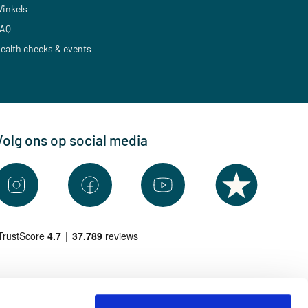
inkels
AQ
ealth checks & events
Volg ons op social media