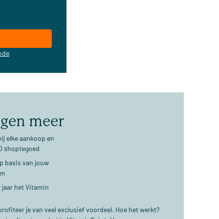
ode
jgen meer
ij elke aankoop en
€10 shoptegoed
op basis van jouw
en
 jaar het Vitamin
ofiteer je van veel exclusief voordeel. Hoe het werkt?