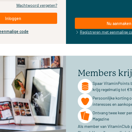
Wachtwoord vergeten?
Inloggen
Nu aanmaken
 eenmalige code
Registreren met eenmalige c
Members kri
Spaar VitaminPoints b
krijg regelmatig tot 
Persoonlijke korting 
interesses en aankop
Ontvang twee keer per
Magazine
Als member van VitaminClub pr