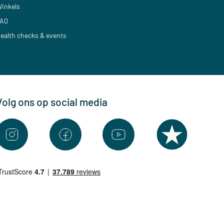
inkels
AQ
ealth checks & events
Volg ons op social media