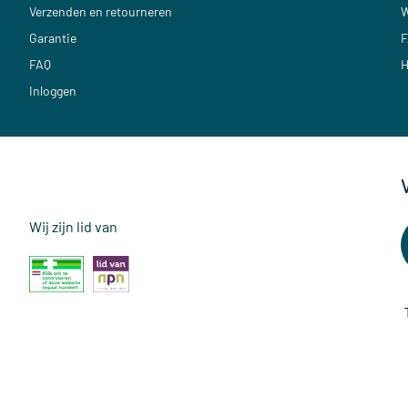
Verzenden en retourneren
W
Garantie
F
FAQ
H
Inloggen
Wij zijn lid van