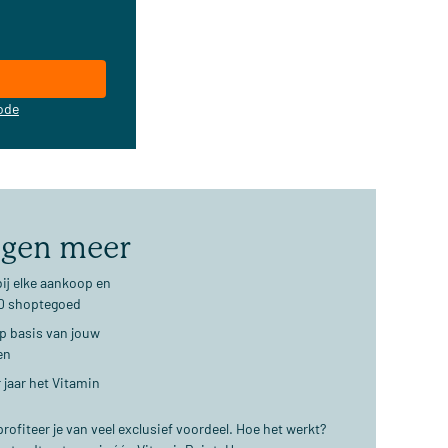
ode
jgen meer
ij elke aankoop en
€10 shoptegoed
op basis van jouw
en
 jaar het Vitamin
ofiteer je van veel exclusief voordeel. Hoe het werkt?