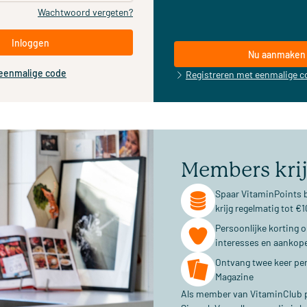
Wachtwoord vergeten?
Inloggen
Nu aanmaken
 eenmalige code
Registreren met eenmalige c
Members kri
Spaar VitaminPoints b
krijg regelmatig tot 
Persoonlijke korting 
interesses en aankop
Ontvang twee keer per
Magazine
Als member van VitaminClub pr