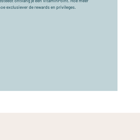
 besteedt ontvang je één VitaminPoint. Hoe meer
hoe exclusiever de rewards en privileges.