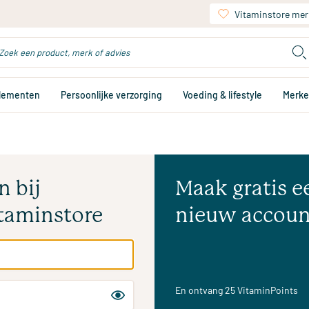
Vitaminstore mer
plementen
Persoonlijke verzorging
Voeding & lifestyle
Merk
n bij
Maak gratis e
taminstore
nieuw accoun
En ontvang 25 VitaminPoints