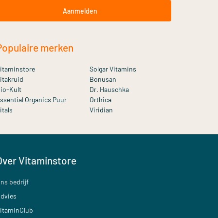
Aanmelden
Populaire merken
itaminstore
Solgar Vitamins
itakruid
Bonusan
io-Kult
Dr. Hauschka
ssential Organics Puur
Orthica
itals
Viridian
Over Vitaminstore
ns bedrijf
dvies
itaminClub