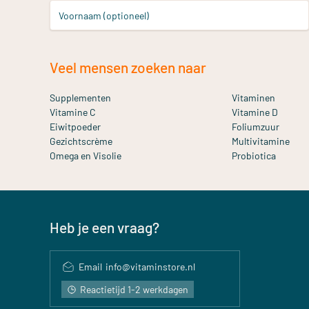
Voornaam (optioneel)
Veel mensen zoeken naar
Supplementen
Vitaminen
Vitamine C
Vitamine D
Eiwitpoeder
Foliumzuur
Gezichtscrème
Multivitamine
Omega en Visolie
Probiotica
Heb je een vraag?
Email
info@vitaminstore.nl
Reactietijd 1-2 werkdagen