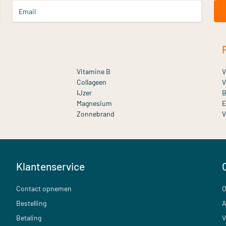
Email
Vitamine B
V
Collageen
V
IJzer
B
Magnesium
E
Zonnebrand
V
Klantenservice
Contact opnemen
O
Bestelling
A
Betaling
V