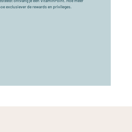
 besteedt ontvang je één VitaminPoint. Hoe meer
hoe exclusiever de rewards en privileges.