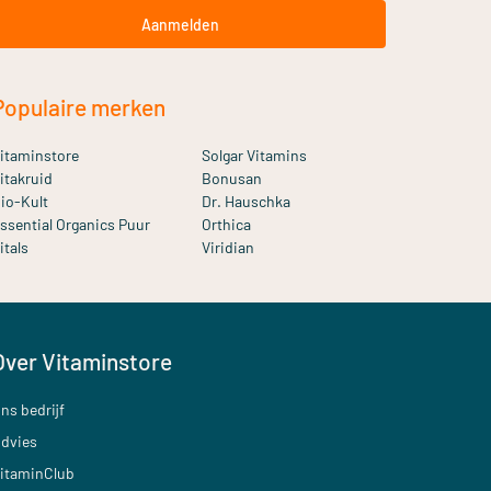
Aanmelden
Populaire merken
itaminstore
Solgar Vitamins
itakruid
Bonusan
io-Kult
Dr. Hauschka
ssential Organics Puur
Orthica
itals
Viridian
Over Vitaminstore
ns bedrijf
dvies
itaminClub