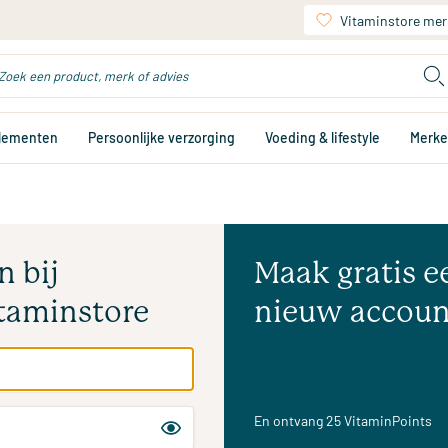
Vitaminstore mer
plementen
Persoonlijke verzorging
Voeding & lifestyle
Merk
n bij
Maak gratis e
taminstore
nieuw accoun
En ontvang 25 VitaminPoints