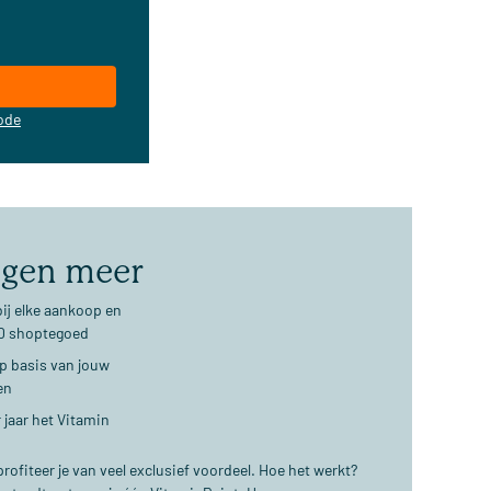
ode
jgen meer
ij elke aankoop en
€10 shoptegoed
op basis van jouw
en
 jaar het Vitamin
ofiteer je van veel exclusief voordeel. Hoe het werkt?