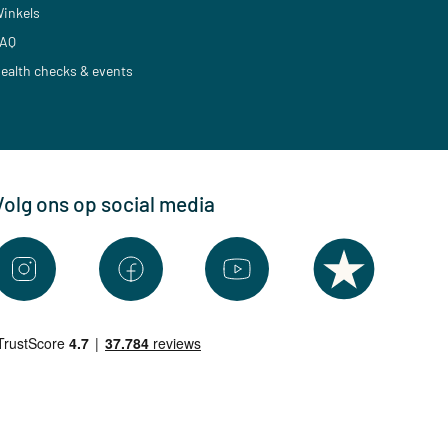
inkels
AQ
ealth checks & events
Volg ons op social media