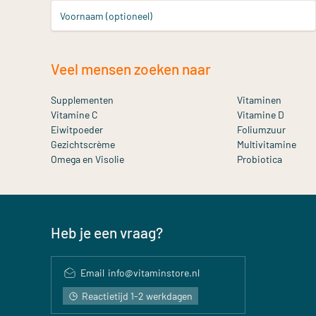
Voornaam (optioneel)
Veel mensen zoeken naar
Supplementen
Vitaminen
Vitamine C
Vitamine D
Eiwitpoeder
Foliumzuur
Gezichtscrème
Multivitamine
Omega en Visolie
Probiotica
Heb je een vraag?
Email
info@vitaminstore.nl
Reactietijd 1-2 werkdagen