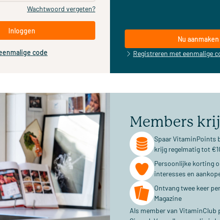
Wachtwoord vergeten?
Inloggen
Nu aanmaken
 eenmalige code
Registreren met eenmalige c
Members kri
Spaar VitaminPoints b
krijg regelmatig tot 
Persoonlijke korting 
interesses en aankop
Ontvang twee keer per
Magazine
Als member van VitaminClub pr