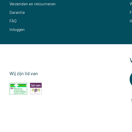
Verzenden en retourneren
W
Garantie
F
FAQ
H
Inloggen
Wij zijn lid van