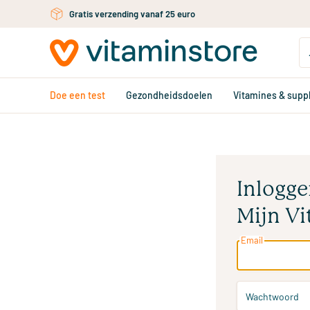
Gratis persoonlijk advies via chat of email
Ga naar de hoofdinhoud
Doe een test
Gezondheidsdoelen
Vitamines & sup
Inlogge
Mijn Vi
Email
Wachtwoord