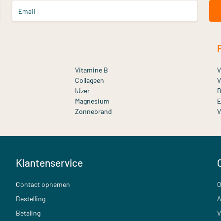
Email
Vitamine B
V
Collageen
V
IJzer
B
Magnesium
E
Zonnebrand
V
Klantenservice
Contact opnemen
O
Bestelling
A
Betaling
V