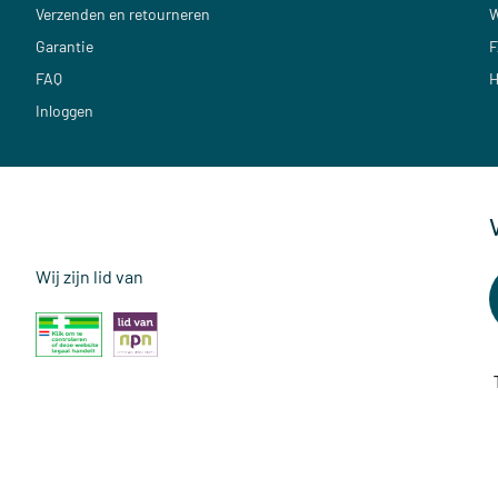
Verzenden en retourneren
W
Garantie
F
FAQ
H
Inloggen
Wij zijn lid van