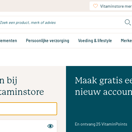
Vitaminstore mer
plementen
Persoonlijke verzorging
Voeding & lifestyle
Merk
n bij
Maak gratis e
taminstore
nieuw accoun
En ontvang 25 VitaminPoints