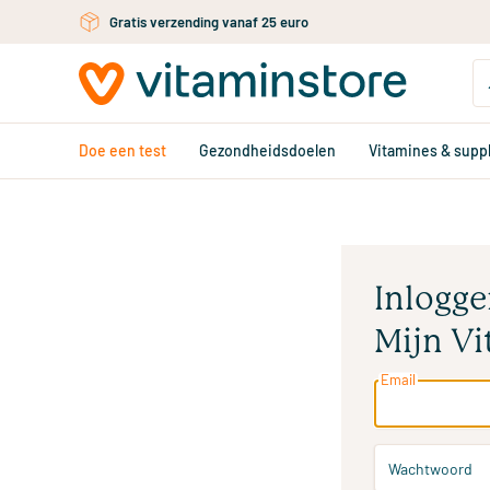
Gratis persoonlijk advies via chat of email
Ga naar de hoofdinhoud
Doe een test
Gezondheidsdoelen
Vitamines & sup
Inlogge
Mijn Vi
Email
Wachtwoord