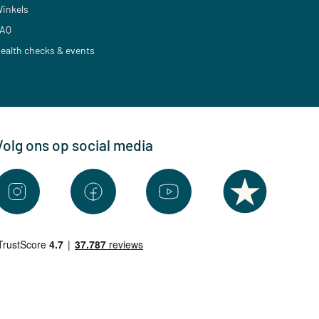
inkels
AQ
ealth checks & events
Volg ons op social media