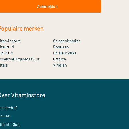
Aanmelden
Populaire merken
itaminstore
Solgar Vitamins
itakruid
Bonusan
io-Kult
Dr. Hauschka
ssential Organics Puur
Orthica
itals
Viridian
Over Vitaminstore
ns bedrijf
dvies
itaminClub