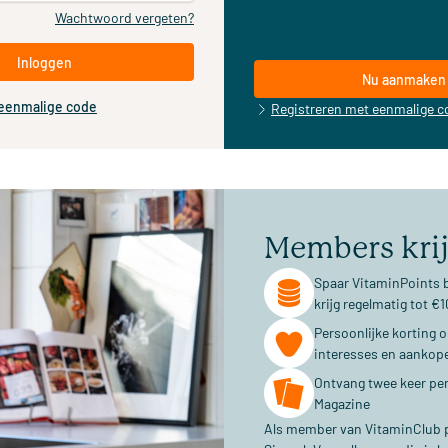
Wachtwoord vergeten?
Inloggen
Nu aanmaken
 eenmalige code
Registreren met eenmalige c
Members kri
Spaar VitaminPoints b
krijg regelmatig tot 
Persoonlijke korting 
interesses en aankop
Ontvang twee keer per
Magazine
Als member van VitaminClub pr