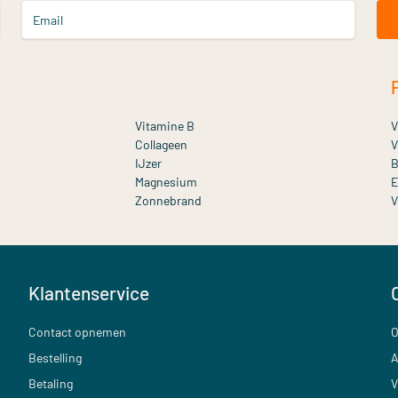
Email
Vitamine B
V
Collageen
V
IJzer
B
Magnesium
E
Zonnebrand
V
Klantenservice
Contact opnemen
O
Bestelling
A
Betaling
V