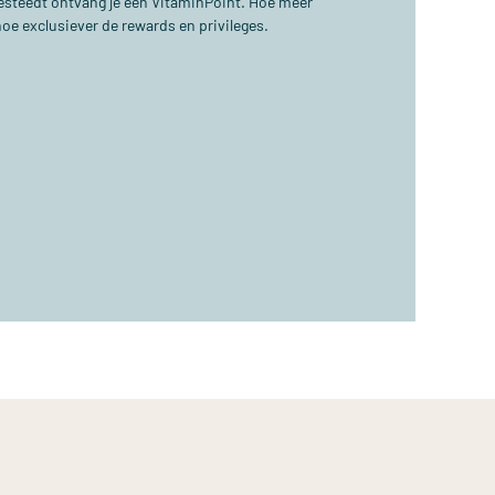
 besteedt ontvang je één VitaminPoint. Hoe meer
hoe exclusiever de rewards en privileges.