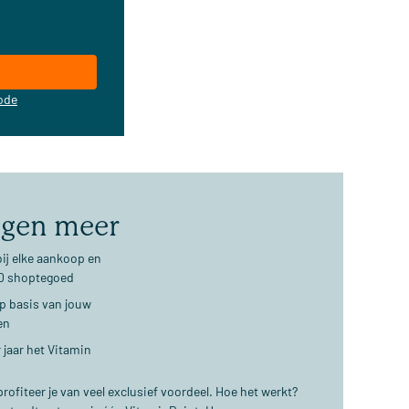
ode
jgen meer
ij elke aankoop en
€10 shoptegoed
op basis van jouw
en
 jaar het Vitamin
ofiteer je van veel exclusief voordeel. Hoe het werkt?