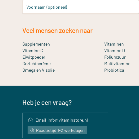
Voornaam (optioneel)
Veel mensen zoeken naar
Supplementen
Vitaminen
Vitamine C
Vitamine D
Eiwitpoeder
Foliumzuur
Gezichtscrème
Multivitamine
Omega en Visolie
Probiotica
Heb je een vraag?
Email
info@vitaminstore.nl
Reactietijd 1-2 werkdagen