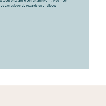
 besteedt ontvang je één VitaminPoint. Hoe meer
hoe exclusiever de rewards en privileges.