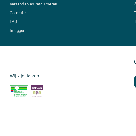
Verzenden en retourneren
W
Garantie
F
FAQ
H
Inloggen
Wij zijn lid van