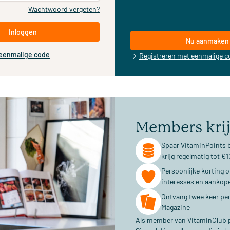
Wachtwoord vergeten?
Inloggen
Nu aanmaken
 eenmalige code
Registreren met eenmalige c
Members kri
Spaar VitaminPoints b
krijg regelmatig tot 
Persoonlijke korting 
interesses en aankop
Ontvang twee keer per
Magazine
Als member van VitaminClub pr