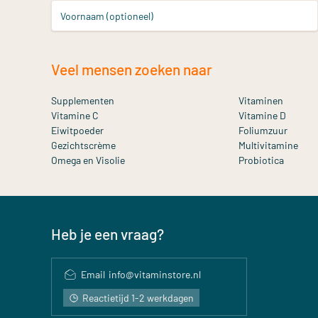
Voornaam (optioneel)
Veel mensen zoeken naar
Supplementen
Vitaminen
Vitamine C
Vitamine D
Eiwitpoeder
Foliumzuur
Gezichtscrème
Multivitamine
Omega en Visolie
Probiotica
Heb je een vraag?
Email
info@vitaminstore.nl
Reactietijd 1-2 werkdagen