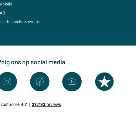
inkels
AQ
ealth checks & events
Volg ons op social media