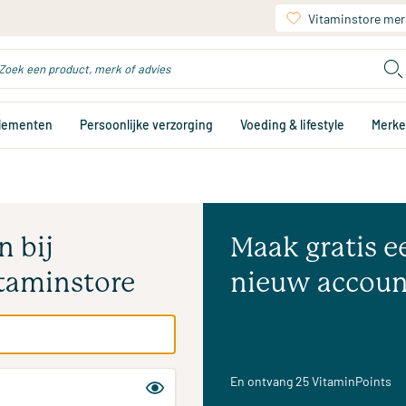
Vitaminstore mer
plementen
Persoonlijke verzorging
Voeding & lifestyle
Merk
n bij
Maak gratis e
taminstore
nieuw accoun
En ontvang 25 VitaminPoints