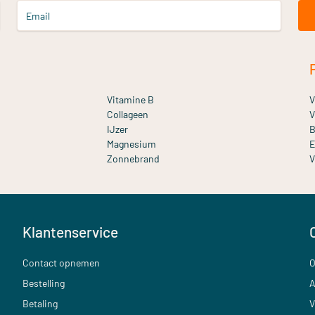
Email
Vitamine B
V
Collageen
V
IJzer
B
Magnesium
E
Zonnebrand
V
Klantenservice
Contact opnemen
O
Bestelling
A
Betaling
V