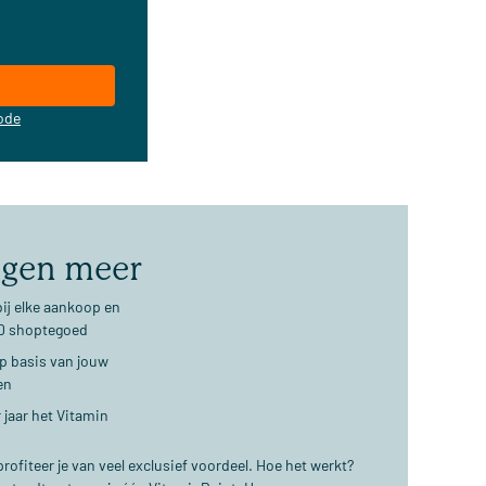
ode
jgen meer
ij elke aankoop en
€10 shoptegoed
op basis van jouw
en
 jaar het Vitamin
ofiteer je van veel exclusief voordeel. Hoe het werkt?