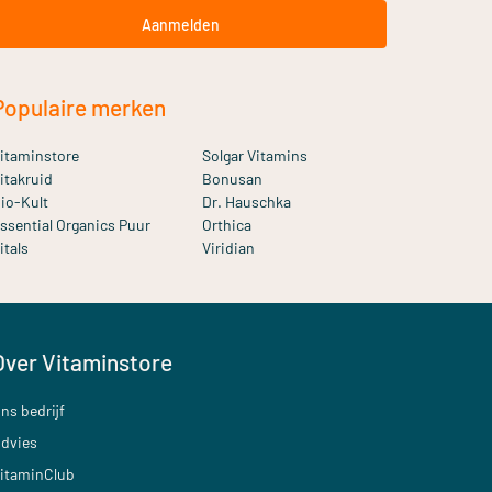
Aanmelden
Populaire merken
itaminstore
Solgar Vitamins
itakruid
Bonusan
io-Kult
Dr. Hauschka
ssential Organics Puur
Orthica
itals
Viridian
Over Vitaminstore
ns bedrijf
dvies
itaminClub