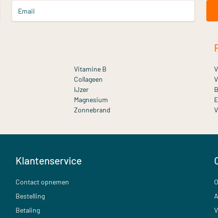
Email
Vitamine B
V
Collageen
V
IJzer
B
Magnesium
E
Zonnebrand
V
Klantenservice
Contact opnemen
O
Bestelling
A
Betaling
V