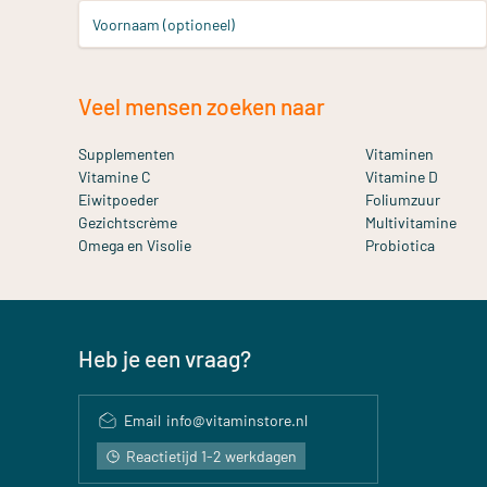
Voornaam (optioneel)
Veel mensen zoeken naar
Supplementen
Vitaminen
Vitamine C
Vitamine D
Eiwitpoeder
Foliumzuur
Gezichtscrème
Multivitamine
Omega en Visolie
Probiotica
Heb je een vraag?
Email
info@vitaminstore.nl
Reactietijd 1-2 werkdagen