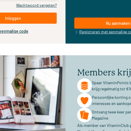
Wachtwoord vergeten?
Inloggen
Nu aanmaken
 eenmalige code
Registreren met eenmalige c
Members kri
Spaar VitaminPoints b
krijg regelmatig tot 
Persoonlijke korting 
interesses en aankop
Ontvang twee keer per
Magazine
Als member van VitaminClub pr