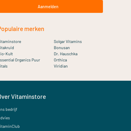
Aanmelden
Populaire merken
itaminstore
Solgar Vitamins
itakruid
Bonusan
io-Kult
Dr. Hauschka
ssential Organics Puur
Orthica
itals
Viridian
Over Vitaminstore
ns bedrijf
dvies
itaminClub