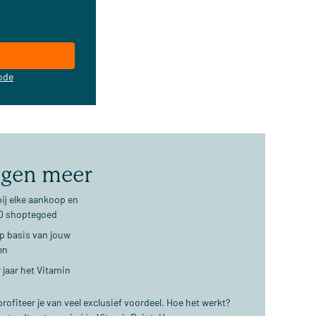
ode
jgen meer
ij elke aankoop en
€10 shoptegoed
op basis van jouw
en
 jaar het Vitamin
ofiteer je van veel exclusief voordeel. Hoe het werkt?