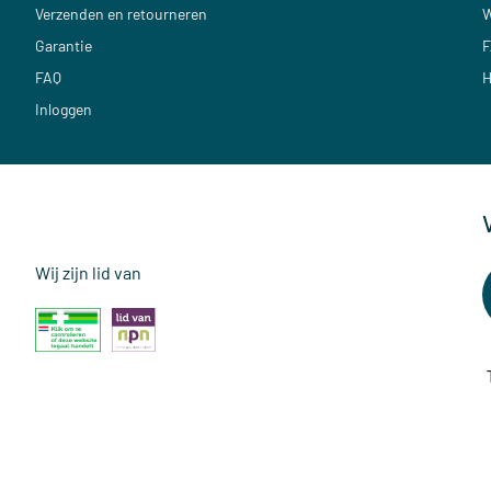
Verzenden en retourneren
W
Garantie
F
FAQ
H
Inloggen
Wij zijn lid van