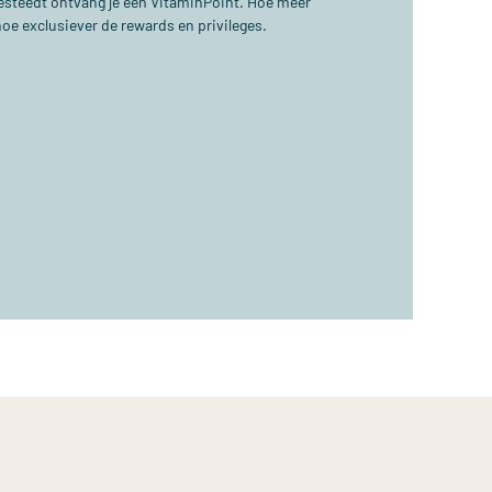
 besteedt ontvang je één VitaminPoint. Hoe meer
hoe exclusiever de rewards en privileges.