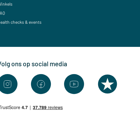
inkels
AQ
ealth checks & events
Volg ons op social media