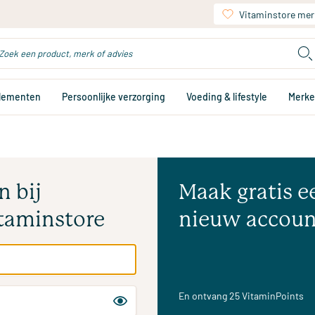
Vitaminstore mer
plementen
Persoonlijke verzorging
Voeding & lifestyle
Merk
n bij
Maak gratis e
taminstore
nieuw accoun
En ontvang 25 VitaminPoints