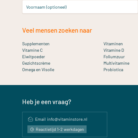
Voornaam (optioneel)
Veel mensen zoeken naar
Supplementen
Vitaminen
Vitamine C
Vitamine D
Eiwitpoeder
Foliumzuur
Gezichtscrème
Multivitamine
Omega en Visolie
Probiotica
Heb je een vraag?
Email
info@vitaminstore.nl
Reactietijd 1-2 werkdagen