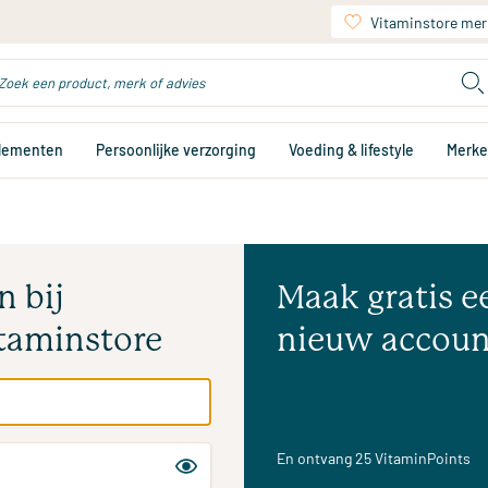
Vitaminstore mer
plementen
Persoonlijke verzorging
Voeding & lifestyle
Merk
n bij
Maak gratis e
taminstore
nieuw accoun
En ontvang 25 VitaminPoints