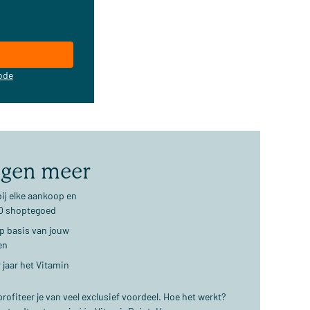
ode
jgen meer
ij elke aankoop en
€10 shoptegoed
op basis van jouw
en
 jaar het Vitamin
ofiteer je van veel exclusief voordeel. Hoe het werkt?