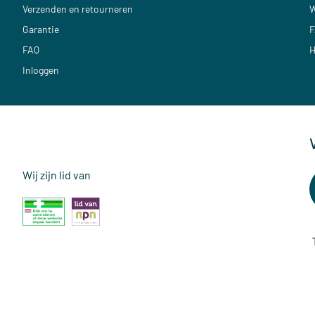
Verzenden en retourneren
W
Garantie
F
FAQ
H
Inloggen
Wij zijn lid van