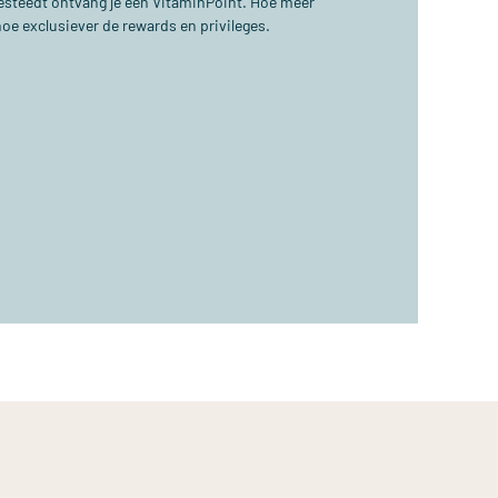
 besteedt ontvang je één VitaminPoint. Hoe meer
hoe exclusiever de rewards en privileges.