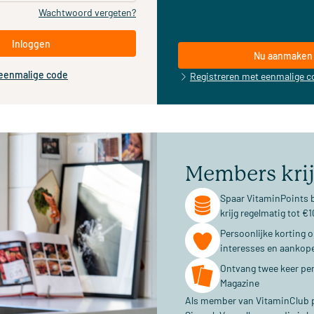
Wachtwoord vergeten?
Inloggen
Nu aanmaken
 eenmalige code
Registreren met eenmalige c
Members kri
Spaar VitaminPoints b
krijg regelmatig tot 
Persoonlijke korting 
interesses en aankop
Ontvang twee keer per
Magazine
Als member van VitaminClub pr