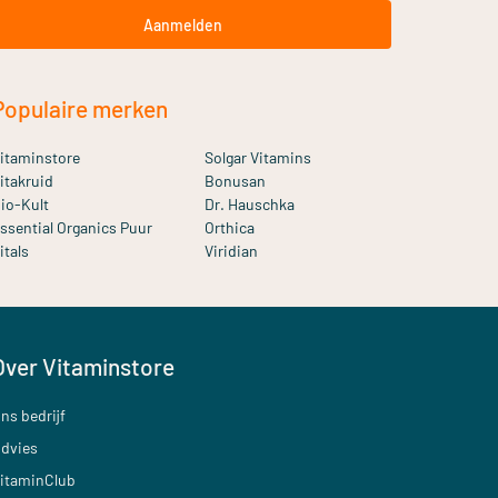
Aanmelden
Populaire merken
itaminstore
Solgar Vitamins
itakruid
Bonusan
io-Kult
Dr. Hauschka
ssential Organics Puur
Orthica
itals
Viridian
Over Vitaminstore
ns bedrijf
dvies
itaminClub