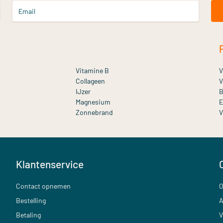
Email
Vitamine B
V
Collageen
V
IJzer
B
Magnesium
E
Zonnebrand
V
Klantenservice
Contact opnemen
O
Bestelling
A
Betaling
V