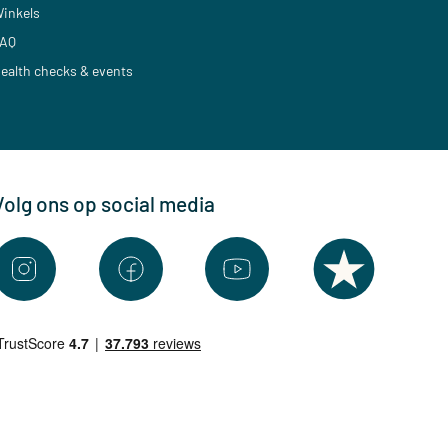
inkels
AQ
ealth checks & events
Volg ons op social media