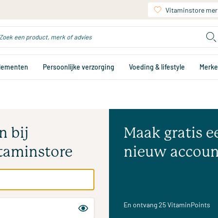
Vitaminstore mer
plementen
Persoonlijke verzorging
Voeding & lifestyle
Merk
n bij
Maak gratis e
taminstore
nieuw accoun
En ontvang 25 VitaminPoints