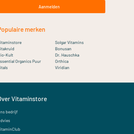
Aanmelden
Populaire merken
itaminstore
Solgar Vitamins
itakruid
Bonusan
io-Kult
Dr. Hauschka
ssential Organics Puur
Orthica
itals
Viridian
Over Vitaminstore
ns bedrijf
dvies
itaminClub