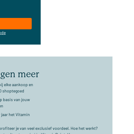
ode
jgen meer
ij elke aankoop en
€10 shoptegoed
op basis van jouw
en
 jaar het Vitamin
ofiteer je van veel exclusief voordeel. Hoe het werkt?