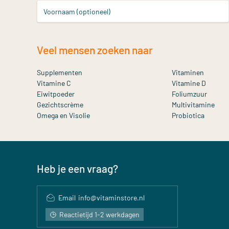
Voornaam (optioneel)
Veel mensen zoeken naar
Supplementen
Vitaminen
Vitamine C
Vitamine D
Eiwitpoeder
Foliumzuur
Gezichtscrème
Multivitamine
Omega en Visolie
Probiotica
Heb je een vraag?
Email
info@vitaminstore.nl
Reactietijd 1-2 werkdagen