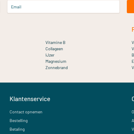
Email
Vitamine B
V
Collageen
V
IJzer
B
Magnesium
E
Zonnebrand
V
Klantenservice
Contact opnemen
O
Bestelling
A
Betaling
V