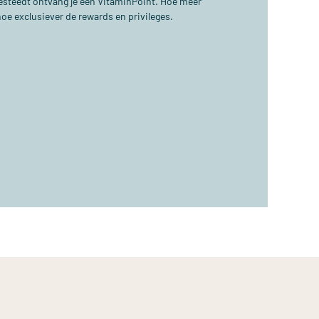
 besteedt ontvang je één VitaminPoint. Hoe meer
hoe exclusiever de rewards en privileges.