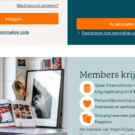
Wachtwoord vergeten?
Inloggen
Nu aanmaken
 eenmalige code
Registreren met eenmalige c
Members kri
Spaar VitaminPoints b
krijg regelmatig tot 
Persoonlijke korting 
interesses en aankop
Ontvang twee keer per
Magazine
Als member van VitaminClub pr