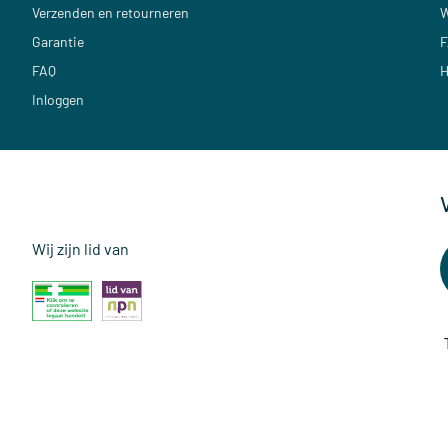
Verzenden en retourneren
W
Garantie
F
FAQ
H
Inloggen
Wij zijn lid van