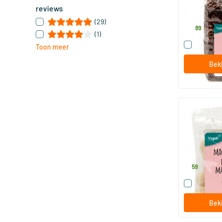
250 gram
reviews
TerraSana
(29)
16
.
89
(1)
Vergelijk
Toon meer
Beki
RAW Macada
100 gram
TerraSana
5
.
59
Vergelijk
Beki