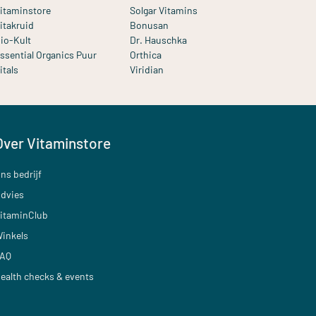
itaminstore
Solgar Vitamins
itakruid
Bonusan
io-Kult
Dr. Hauschka
ssential Organics Puur
Orthica
itals
Viridian
Over Vitaminstore
ns bedrijf
dvies
itaminClub
inkels
AQ
ealth checks & events