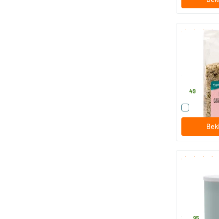
RAW Hennep
250 gram
TerraSana
6
.
49
Vergelijk
Beki
Magere melk
450 gram
Mattisson He
14
.
95