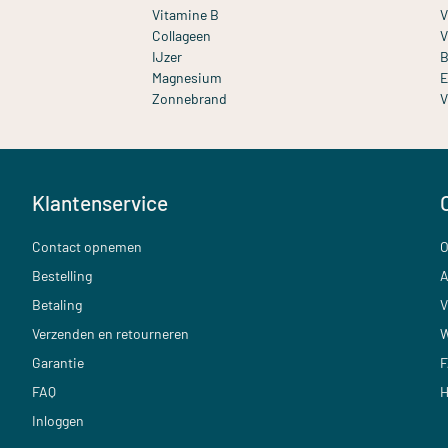
Vitamine B
V
Collageen
V
IJzer
B
Magnesium
E
Zonnebrand
V
Klantenservice
Contact opnemen
O
Bestelling
A
Betaling
V
Verzenden en retourneren
W
Garantie
F
FAQ
H
Inloggen