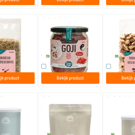
(2)
(1)
zaad gepeld
RAW goji bessen in glas
Paranoten zond
200 gram
800 gram
TerraSana
TerraSana
7
.
44
.
39
99
 dit product
Vergelijk dit product
Vergelijk di
jk product
Bekijk product
Bekijk 
(1)
(3)
poeder bio
Absolute hemp seeds hulled
Bio Cacao Nibs
hennepzaad gepeld
500 gram
150 gram
althstyle
Mattisson Healthstyle
Mattisson Healt
11
.
8
.
95
95