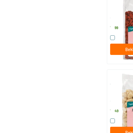
225 gram
TerraSana
7
.
99
Vergelijk
Beki
Amandelen 
250 gram
TerraSana
7
.
49
Vergelijk
Beki