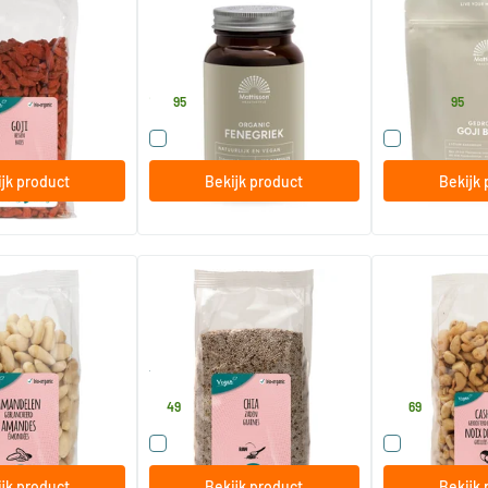
120 vegicaps
350/​1000 g
Mattisson Healthstyle
Mattisson Healt
17
.
10
.
vanaf
95
95
 dit product
Vergelijk dit product
Vergelijk di
jk product
Bekijk product
Bekijk 
wit
RAW Chia zaad wit
Cashewnoten g
zout
300 gram
750 gram
TerraSana
TerraSana
5
.
19
.
49
69
 dit product
Vergelijk dit product
Vergelijk di
jk product
Bekijk product
Bekijk 