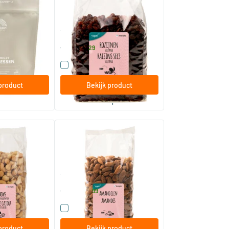
ram
500/​1000 gram
hstyle
TerraSana
8
.
vanaf
29
t product
Vergelijk dit product
product
Bekijk product
bestel per 2
eroosterd met
RAW Amandelen bruin
750 gram
TerraSana
18
.
vanaf
99
t product
Vergelijk dit product
product
Bekijk product