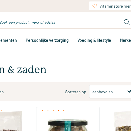
Vitaminstore mer
plementen
Persoonlijke verzorging
Voeding & lifestyle
Merk
n & zaden
en
Sorteren op
(3)
(4)
nibs
RAW moerbei bessen wit in
Pompoenpitte
glas