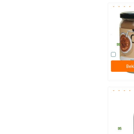
RAW cacao a
in glas
160 gram
TerraSana
11
.
99
Vergelijk
Beki
Hennepzaad 
biologisch
500 ml
Mattisson He
15
.
95