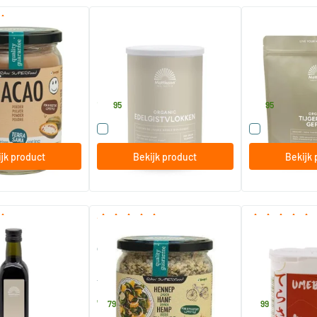
(9)
ntioxidant poeder
Edelgistvlokken bio
Tijgernoot chuf
200 gram
450 gram
Mattisson Healthstyle
Mattisson Healt
13
.
10
.
95
95
 dit product
Vergelijk dit product
Vergelijk di
jk product
Bekijk product
Bekijk 
(1)
(2)
olie raw
RAW Hennepzaad gepeld in
Umeboshi San P
glas
275 gram
16 gram
althstyle
TerraSana
TerraSana
7
.
8
.
79
99