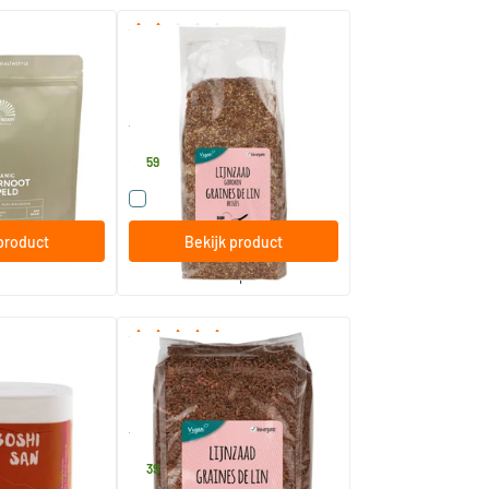
(1)
a gepeld bio
RAW lijnzaad gebroken
400 gram
hstyle
TerraSana
2
.
59
t product
Vergelijk dit product
product
Bekijk product
bestel per 3
(5)
(3)
illen
RAW lijnzaad heel
500 gram
TerraSana
2
.
39