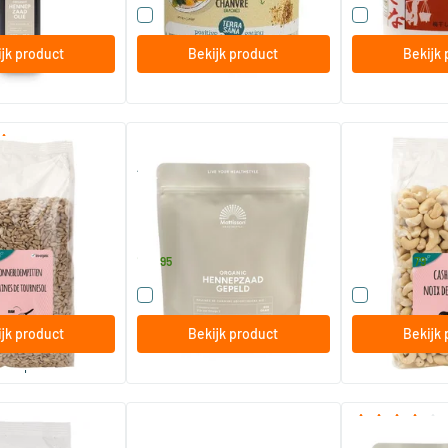
 dit product
Vergelijk dit product
Vergelijk di
jk product
Bekijk product
Bekijk 
(2)
loempit
Absolute Hennepzaad Gepeld
Cashewnoten o
zonder zout
800 gram
750 gram
Mattisson Healthstyle
TerraSana
16
.
16
.
vanaf
95
79
 dit product
Vergelijk dit product
Vergelijk di
jk product
Bekijk product
Bekijk 
stel per 2
ssen
Fenegriek bio
Goji Bessen g