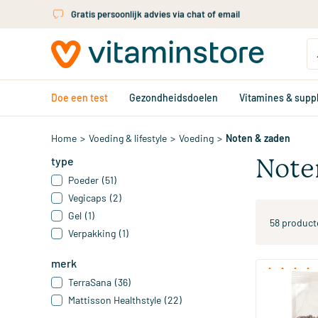
Ga naar de hoofdinhoud
Gratis persoonlijk advies via chat of email
Doe een test
Gezondheidsdoelen
Vitamines & sup
Home
>
Voeding & lifestyle
>
Voeding
>
Noten & zaden
type
Note
Poeder
(51)
Vegicaps
(2)
Gel
(1)
58 product
Verpakking
(1)
merk
TerraSana
(36)
RAW Cacao 
Mattisson Healthstyle
(22)