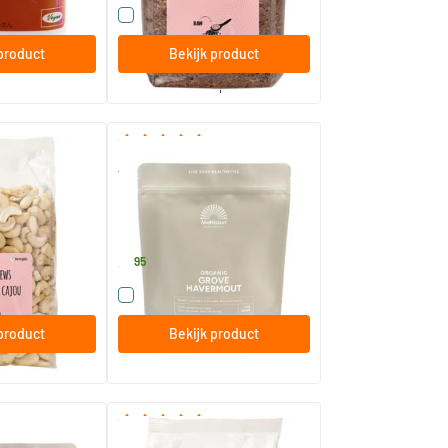
t product
Vergelijk dit product
product
Bekijk product
bestel per 3
(1)
ngeroosterd
Absolute havermout grof bio
400 gram
Mattisson Healthstyle
3
.
95
t product
Vergelijk dit product
product
Bekijk product
(2)
(1)
edroogd
RAW Rozijnen sultana's