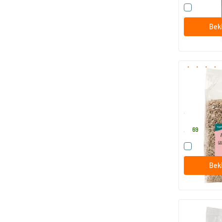
Vergelijk
Beki
RAW Zonneb
750 gram
TerraSana
4
.
69
Vergelijk
Beki
be
RAW Goji be