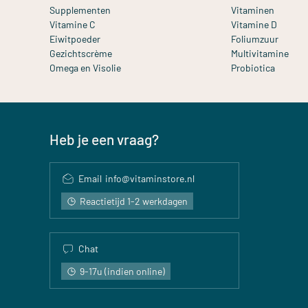
Supplementen
Vitaminen
Vitamine C
Vitamine D
Eiwitpoeder
Foliumzuur
Gezichtscrème
Multivitamine
Omega en Visolie
Probiotica
Heb je een vraag?
Email
info@vitaminstore.nl
Reactietijd 1-2 werkdagen
Chat
9-17u (indien online)