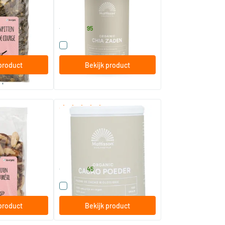
am
250/​500/​1000 gram
Mattisson Healthstyle
5
.
vanaf
95
t product
Vergelijk dit product
product
Bekijk product
 per 3
(1)
(10)
Bio Cacao Poeder
100/​300 gram
Mattisson Healthstyle
6
.
vanaf
45
t product
Vergelijk dit product
product
Bekijk product