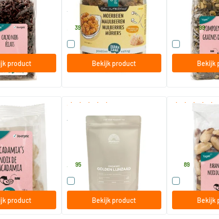
190 gram
250/​750 gr
TerraSana
TerraSana
8
.
6
.
vanaf
39
99
 dit product
Vergelijk dit product
Vergelijk di
jk product
Bekijk product
Bekijk 
bestel
(1)
mianoten gepeld
Absolute Omega Golden
Paranoten
Lijnzaad BIO
500 gram
250 gram
Mattisson Healthstyle
TerraSana
4
.
14
.
95
89
 dit product
Vergelijk dit product
Vergelijk di
jk product
Bekijk product
Bekijk 