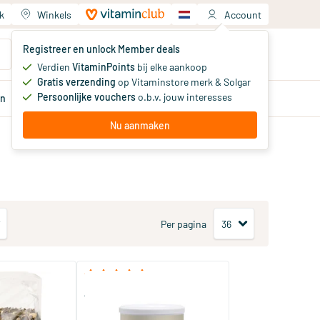
k
Winkels
Account
Jouw winkelwagen
Registreer en unlock Member deals
Je hebt nog geen producten
Verdien
VitaminPoints
bij elke aankoop
Gratis verzending
op Vitaminstore merk & Solgar
Persoonlijke vouchers
o.b.v. jouw interesses
en
Aanbiedingen
Member
deals
Advies
Nu aanmaken
Per pagina
(2)
n
Absolute Chia Seeds Raw Bio