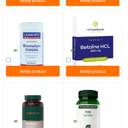
Bekijk product
Bekijk product
Bromelaine 1250 GDU
Betaine HCL testkit
60 tabletten
10 tabletten
Lamberts
Vitakruid
38
.
5
.
90
90
Vergelijk dit product
Vergelijk dit product
Bekijk product
Bekijk product
Glucazym
1132 Lactase
90 Plantaardige capsules
60 Plantaardige capsules
Bonusan
AOV Voedingssupplementen
42
.
27
.
99
50