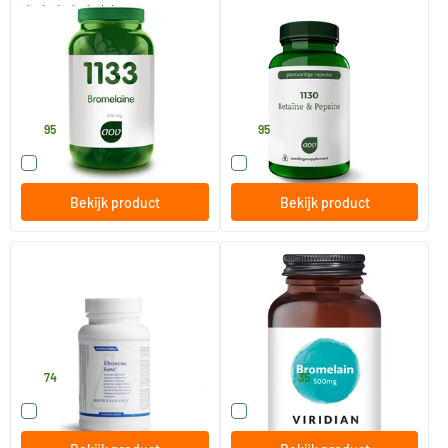
(2)
1133 Bromelaine
1130 Betaine pepsine
30 Plantaardige capsules
120 Plantaardige capsules
AOV Voedingssupplementen
AOV Voedingssupplementen
21
.
33
.
95
95
Vergelijk dit product
Vergelijk dit product
Bekijk product
Bekijk product
Glycozyme forte
Bromelain 500 mg
90 stuks
90 vegicaps
Biotics
Viridian
51
.
43
.
vanaf
74
35
Vergelijk dit product
Vergelijk dit product