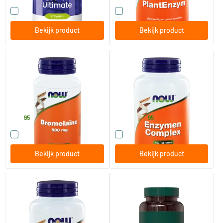
Vergelijk dit product
Vergelijk dit product
Bekijk product
Bekijk product
(5)
(3)
Bromelaine 500 mg
Enzymen Complex (voorheen
Super Enzymes 800 mg)
60 Plantaardige capsules
90/​180 tabletten
NOW
NOW
29
.
29
.
vanaf
95
95
Vergelijk dit product
Vergelijk dit product
Bekijk product
Bekijk product
(2)
Betaine HCL 648 mg
Betaïne HCl complex
vegetarische formule
120 Plantaardige capsules
120 capsules