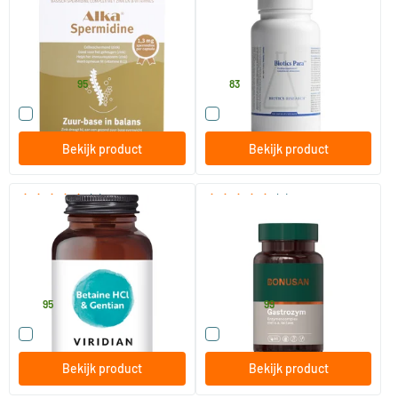
60 vegicaps
180 stuks
ALKA
Biotics
29
.
36
.
vanaf
95
83
Vergelijk dit product
Vergelijk dit product
Bekijk product
Bekijk product
(2)
(8)
Betaine HCl 650 mg with
Gastrozym
Gentian Root
90 vegicaps
90/​300 vegicaps
Viridian
Bonusan
28
.
32
.
vanaf
95
99
Vergelijk dit product
Vergelijk dit product
Bekijk product
Bekijk product