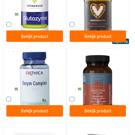
Vitakruid
Vitaminstore
34
.
24
.
vanaf
90
95
Vergelijk dit product
Vergelijk dit product
Bekijk product
Bekijk product
Expert tip
(5)
Enzym Complex
Digestive enzymes with
probiotics
120 vegicaps
50 capsules
Orthica
Terranova
30
.
33
.
95
95
Vergelijk dit product
Vergelijk dit product
Bekijk product
Bekijk product
Spermidine Forte
Para