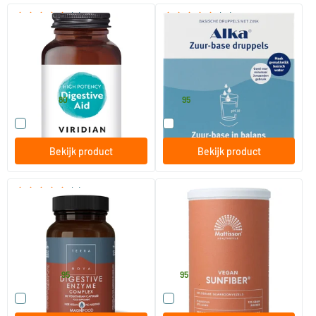
(2)
(17)
High Potency Digestive Aid
Alka Druppels
30/​90/​150 vegicaps
55 ml
Viridian
ALKA
12
.
29
.
vanaf
80
95
Vergelijk dit product
Vergelijk dit product
Bekijk product
Bekijk product
(6)
Digestive enzyme complex
Vegan Sunfiber Oplosbare
Guarboonvezels
50/​100 stuks
125 gram
Terranova
Mattisson Healthstyle
26
.
14
.
vanaf
95
95
Vergelijk dit product
Vergelijk dit product