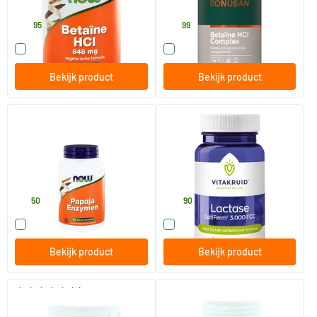
NOW
Bonusan
27
.
27
.
95
99
Vergelijk dit product
Vergelijk dit product
Bekijk product
Bekijk product
(1)
Papaya enzymen
Lactase Optiferm 3000 FCC
kauwtabletten
180 kauwtabletten
90 Plantaardige capsules
NOW
Vitakruid
18
.
24
.
50
90
Vergelijk dit product
Vergelijk dit product
Bekijk product
Bekijk product
(8)
Betaine HCL pepsine
Digestizyme