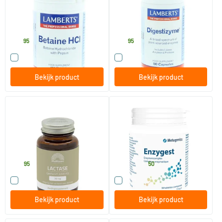
180 tabletten
100 Plantaardige capsules
Lamberts
Lamberts
27
.
35
.
95
95
Vergelijk dit product
Vergelijk dit product
Bekijk product
Bekijk product
Lactase Optiferm 3000FCC
Enzygest
90 capsules
90 tabletten
Mattisson Healthstyle
Metagenics
22
.
44
.
vanaf
95
50
Vergelijk dit product
Vergelijk dit product
Bekijk product
Bekijk product