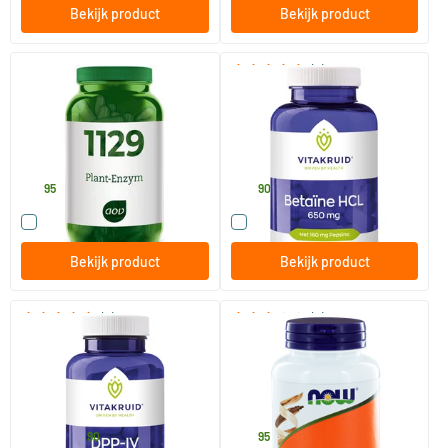
Bekijk product
Bekijk product
(2)
1129 Plant-enzym
Betaine HCL 650 mg &
Pepsine 160 mg
60 Plantaardige capsules
120 tabletten
AOV Voedingssupplementen
Vitakruid
21
.
32
.
95
90
Vergelijk dit product
Vergelijk dit product
Bekijk product
Bekijk product
(2)
(2)
DPP-IV Ultimate
PlantEnzym (Plant Enzymes)
90/​180 vegicaps
120 Plantaardige capsules
Vitakruid
NOW
36
.
29
.
vanaf
90
95