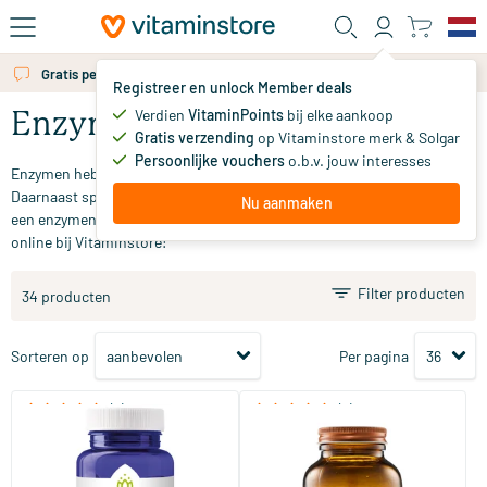
Ga naar de hoofdinhoud
Gratis persoonlijk advies via chat of email
Registreer en unlock Member deals
Verdien
VitaminPoints
bij elke aankoop
Enzymen
Gratis verzending
op Vitaminstore merk & Solgar
Persoonlijke vouchers
o.b.v. jouw interesses
Enzymen hebben we nodig om voedingsstoffen af te breken.
Daarnaast spelen enzymen een rol in de spijsvertering. Op zoek naar
Nu aanmaken
een enzymen supplement? Bekijk ons aanbod en bestel gemakkelijk
online bij Vitaminstore!
Filter producten
34 producten
Sorteren op
Per pagina
(4)
(4)
Glutazyme enzymen
Enzymen Complex
90 tabletten
60 capsules