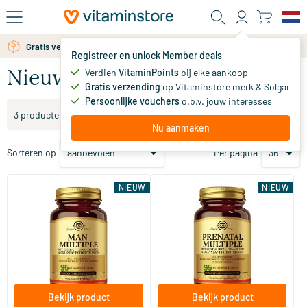
Ga naar de hoofdinhoud
Gratis verzending vanaf 25 euro
Registreer en unlock Member deals
Verdien
VitaminPoints
bij elke aankoop
Nieuwe producten
Gratis verzending
op Vitaminstore merk & Solgar
Persoonlijke vouchers
o.b.v. jouw interesses
1 toegepaste filters
3 producten
Nu aanmaken
Sorteren op
Per pagina
NIEUW
NIEUW
Man Multiple
Prenatal Multiple
60 vegicaps
60 vegicaps
Solgar Vitamins
Solgar Vitamins
34
.
29
.
vanaf
vanaf
95
95
Bekijk product
Bekijk product