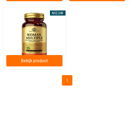
NIEUW
Woman Multiple
60 vegicaps
Solgar Vitamins
34
.
vanaf
95
Bekijk product
1